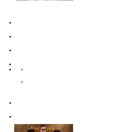
Planifiez votre séjour
UlmShop
Office de Tourisme
UlmCard
Acces et transports publics
Accès & transport public
Transports publics
Brochures
Sans barrières