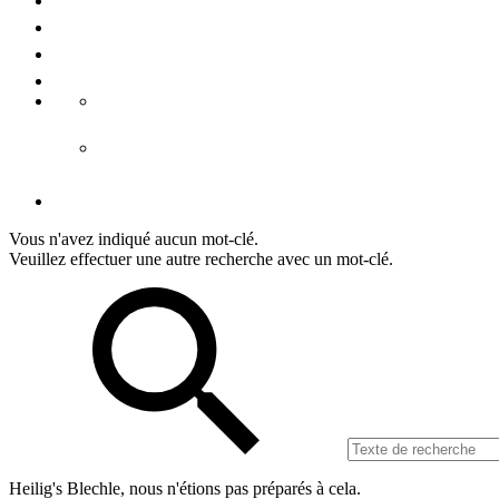
Nous connaître
Presse
Mention légale
Conditiones générales
CGV hébergement
CGV tours
Déclaration de protection de données
Vous n'avez indiqué aucun mot-clé.
Veuillez effectuer une autre recherche avec un mot-clé.
Heilig's Blechle, nous n'étions pas préparés à cela.