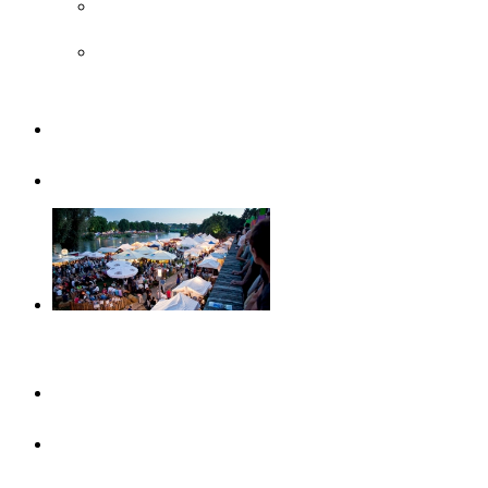
Legoland® Deutschland Resort
Musée Steiff
Famille
Visites guidées
Evénements
Ce mois-ci
Evénements