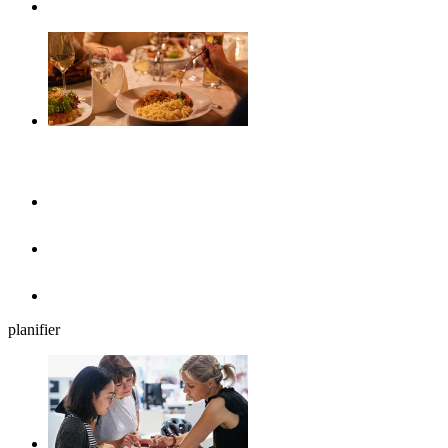
Calendrier d’événements
Gastronomie
Cafés, glaciers et petits déjeuners
Brasseries en plein air
Restaurants
planifier