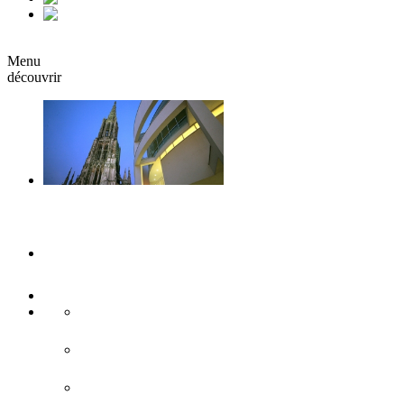
it
Réserver
Menu
découvrir
Ulm & Neu-Ulm
Musées & Expositions
Attractions touristiques
Sites historiques
L'architecture moderne
Eglises & monastères