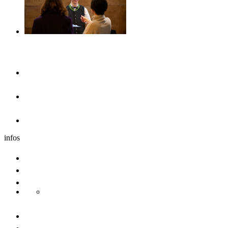
Se loger
Hôtels
Dans les environs
Camping-cars
infos
Voyages de groupe
Congrès & conférences
Durabilité
Danube Pearls
Contactez-nous