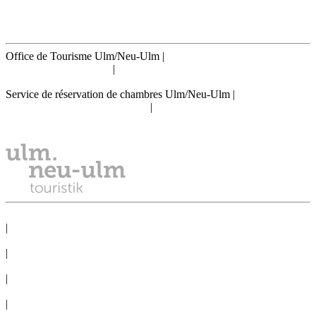
Theatergasse 13
89073 Ulm
Office de Tourisme Ulm/Neu-Ulm
|
info@tourismus.ulm.de
|
Téléphone: +49 731 161 2830
Service de réservation de chambres Ulm/Neu-Ulm
|
reservierung@tourismus.ulm.de
|
Téléphone: +49 731 161 2811
DÉCLARATION DE CONFIDENTIALITÉ
|
MENTIONS LÉGALES
|
SERVICE DE PRESSE
|
BUREAU DES CONGRÈS
|