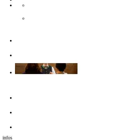
Accès & transport public
Transports publics
Brochures
Sans barrières
Se loger
Hôtels
Dans les environs
Camping-cars
infos