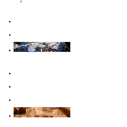
Musée Steiff
Famille
Visites guidées
Evénements
Ce mois-ci
Evénements
Calendrier d’événements
Gastronomie