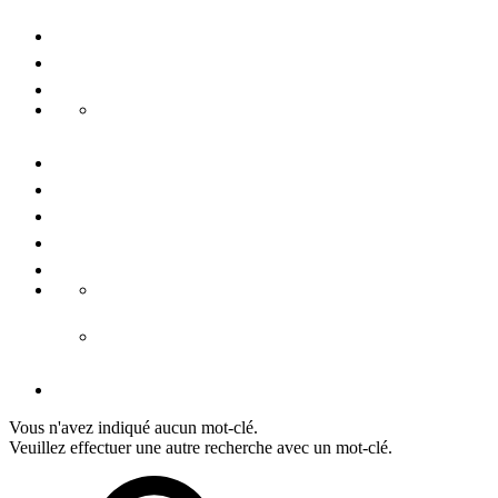
Voyages de groupe
Congrès & conférences
Durabilité
Danube Pearls
Contactez-nous
Nous connaître
Presse
Mention légale
Conditiones générales
CGV hébergement
CGV tours
Déclaration de protection de données
Vous n'avez indiqué aucun mot-clé.
Veuillez effectuer une autre recherche avec un mot-clé.