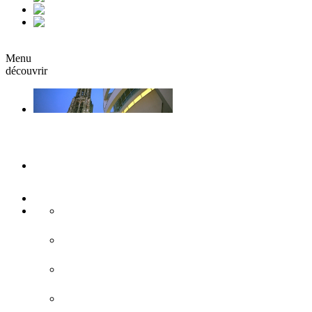
fr
it
Réserver
Menu
découvrir
Ulm & Neu-Ulm
Musées & Expositions
Attractions touristiques
Sites historiques
L'architecture moderne
Eglises & monastères
Forteresse de Ulm/Neu-Ulm