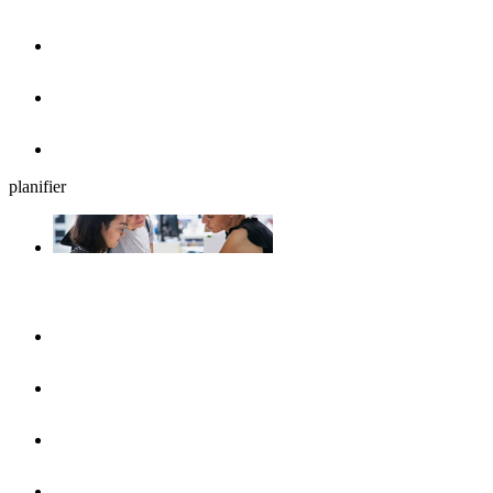
Cafés, glaciers et petits déjeuners
Brasseries en plein air
Restaurants
planifier
Planifiez votre séjour
UlmShop
Office de Tourisme
UlmCard
Acces et transports publics