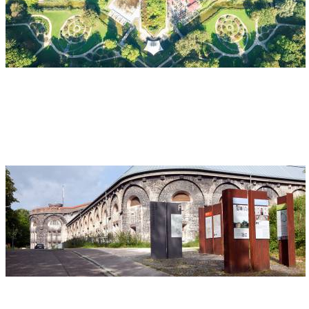
Adresse
Glacis-Anlagen
Ringstraße
89231 Neu-Ulm
Chemin de la forteresse Ulm/Neu-Ulm
Adresse
Förderkreis Bundesfestung e.V.