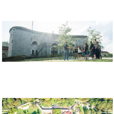
Prittwitzstraße 100
89075 Ulm
Le fort d'Oberer Kuhberg
Adresse
Fort Oberer Kuhberg
Am Hochsträß 1
89081 Ulm
Le Glacis à Neu-Ulm