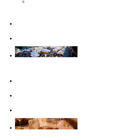
Musée Steiff
Famille
Visites guidées
Evénements
Ce mois-ci
Evénements
Calendrier d’événements
Gastronomie