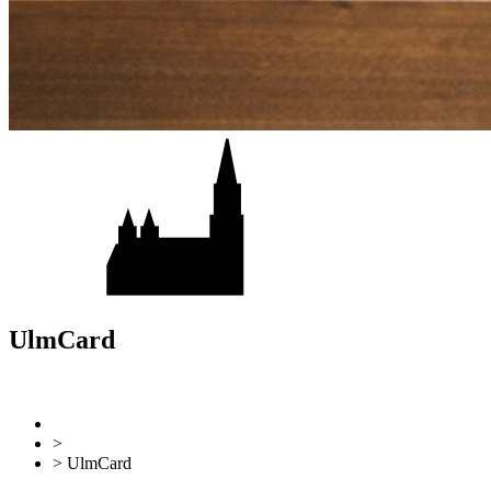
UlmCard
Retour
Vers l'aperçu
>
Planifiez votre séjour
> UlmCard