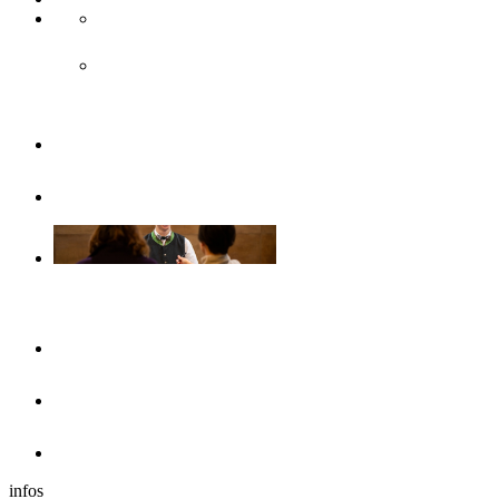
Accès & transport public
Transports publics
Brochures
Sans barrières
Se loger
Hôtels
Dans les environs
Camping-cars
infos