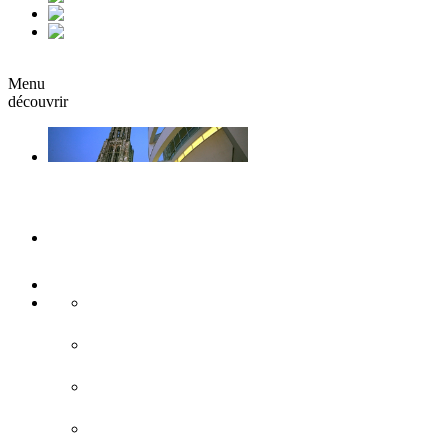
fr
it
Réserver
Menu
découvrir
Ulm & Neu-Ulm
Musées & Expositions
Attractions touristiques
Sites historiques
L'architecture moderne
Eglises & monastères
Forteresse de Ulm/Neu-Ulm