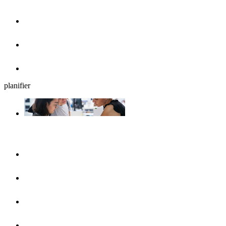
Cafés, glaciers et petits déjeuners
Brasseries en plein air
Restaurants
planifier
Planifiez votre séjour
UlmShop
Office de Tourisme
UlmCard
Acces et transports publics