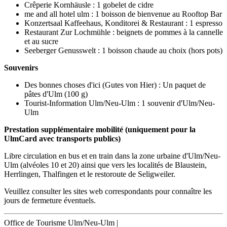
Crêperie Kornhäusle : 1 gobelet de cidre
me and all hotel ulm : 1 boisson de bienvenue au Rooftop Bar
Konzertsaal Kaffeehaus, Konditorei & Restaurant : 1 espresso
Restaurant Zur Lochmühle : beignets de pommes à la cannelle
et au sucre
Seeberger Genusswelt : 1 boisson chaude au choix (hors pots)
Souvenirs
Des bonnes choses d'ici (Gutes von Hier) : Un paquet de
pâtes d'Ulm (100 g)
Tourist-Information Ulm/Neu-Ulm : 1 souvenir d'Ulm/Neu-
Ulm
Prestation supplémentaire mobilité (uniquement pour la
UlmCard avec transports publics)
Libre circulation en bus et en train dans la zone urbaine d'Ulm/Neu-
Ulm (alvéoles 10 et 20) ainsi que vers les localités de Blaustein,
Herrlingen, Thalfingen et le restoroute de Seligweiler.
Veuillez consulter les sites web correspondants pour connaître les
jours de fermeture éventuels.
Office de Tourisme Ulm/Neu-Ulm
|