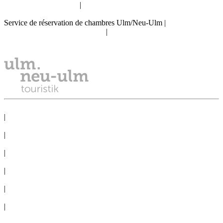
info@tourismus.ulm.de
|
Téléphone: +49 731 161 2830
Service de réservation de chambres Ulm/Neu-Ulm
|
reservierung@tourismus.ulm.de
|
Téléphone: +49 731 161 2811
DÉCLARATION DE CONFIDENTIALITÉ
|
MENTIONS LÉGALES
|
SERVICE DE PRESSE
|
BUREAU DES CONGRÈS
|
VOYAGE EN GROUPE
|
CONDITIONS GÉNÉRALES
|
Cookie-Settings