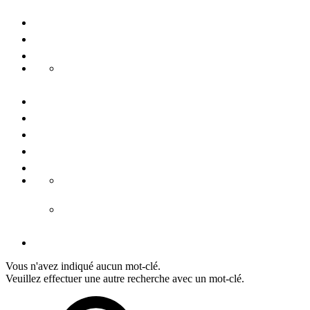
Voyages de groupe
Congrès & conférences
Durabilité
Danube Pearls
Contactez-nous
Nous connaître
Presse
Mention légale
Conditiones générales
CGV hébergement
CGV tours
Déclaration de protection de données
Vous n'avez indiqué aucun mot-clé.
Veuillez effectuer une autre recherche avec un mot-clé.