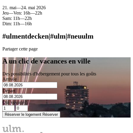
21. mai—24. mai 2026
Jeu—Ven: 16h—22h
Sam: 11h—22h
Dim: 11h—16h
#ulmentdecken
|
#ulm
|
#neuulm
Partager cette page
A un clic de vacances en ville
Des possibilités d'hébergement pour tous les goûts
Arrivée
Départ
Qui voyage?
Réserver le logement
Réserver