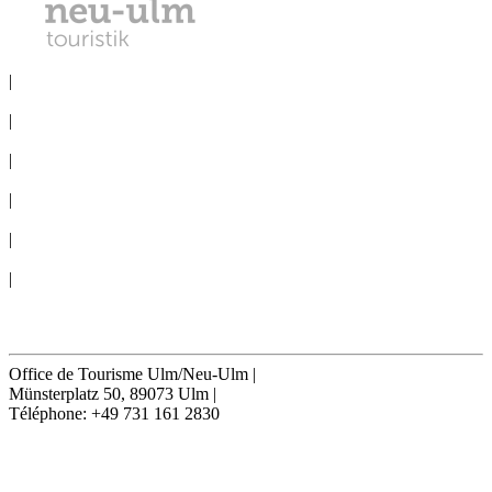
DÉCLARATION DE CONFIDENTIALITÉ
|
MENTIONS LÉGALES
|
SERVICE DE PRESSE
|
BUREAU DES CONGRÈS
|
VOYAGE EN GROUPE
|
CONDITIONS GÉNÉRALES
|
Cookie-Settings
Résilier contrat
Office de Tourisme Ulm/Neu-Ulm
|
Münsterplatz 50, 89073 Ulm
|
Téléphone: +49 731 161 2830