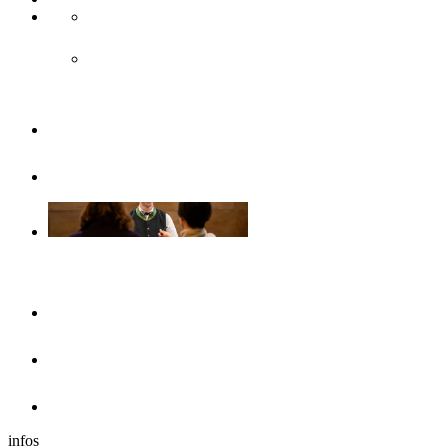
Accès & transport public
Transports publics
Brochures
Sans barrières
Se loger
Hôtels
Dans les environs
Camping-cars
infos