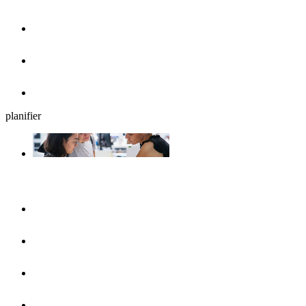
Cafés, glaciers et petits déjeuners
Brasseries en plein air
Restaurants
planifier
Planifiez votre séjour
UlmShop
Office de Tourisme
UlmCard
Acces et transports publics