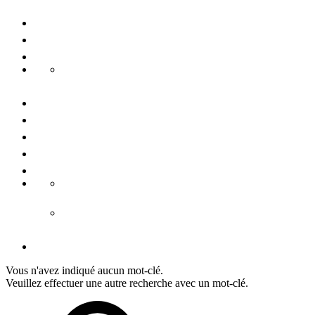
Voyages de groupe
Congrès & conférences
Durabilité
Danube Pearls
Contactez-nous
Nous connaître
Presse
Mention légale
Conditiones générales
CGV hébergement
CGV tours
Déclaration de protection de données
Vous n'avez indiqué aucun mot-clé.
Veuillez effectuer une autre recherche avec un mot-clé.