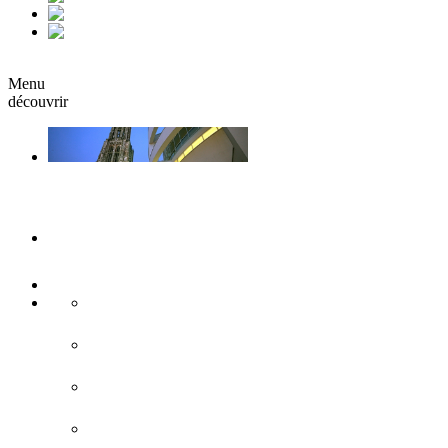
fr
it
Réserver
Menu
découvrir
Ulm & Neu-Ulm
Musées & Expositions
Attractions touristiques
Sites historiques
L'architecture moderne
Eglises & monastères
Forteresse de Ulm/Neu-Ulm