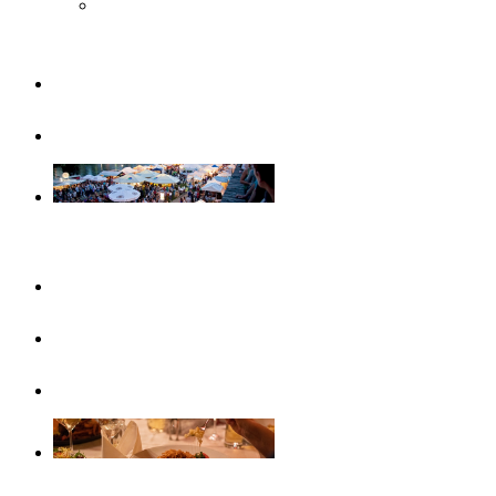
Musée Steiff
Famille
Visites guidées
Evénements
Ce mois-ci
Evénements
Calendrier d’événements
Gastronomie