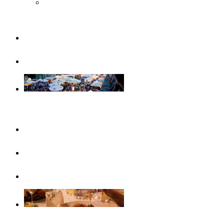
Musée Steiff
Famille
Visites guidées
Evénements
Ce mois-ci
Evénements
Calendrier d’événements
Gastronomie