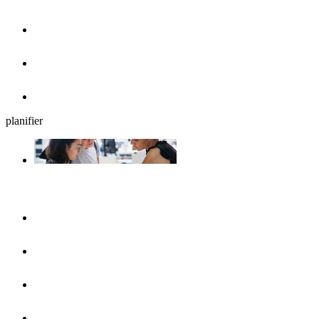
Cafés, glaciers et petits déjeuners
Brasseries en plein air
Restaurants
planifier
Planifiez votre séjour
UlmShop
Office de Tourisme
UlmCard
Acces et transports publics