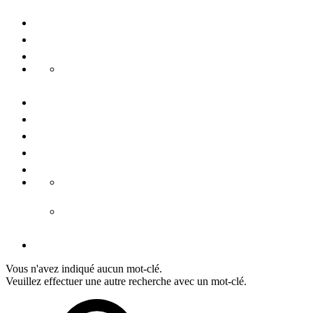
Voyages de groupe
Congrès & conférences
Durabilité
Danube Pearls
Contactez-nous
Nous connaître
Presse
Mention légale
Conditiones générales
CGV hébergement
CGV tours
Déclaration de protection de données
Vous n'avez indiqué aucun mot-clé.
Veuillez effectuer une autre recherche avec un mot-clé.