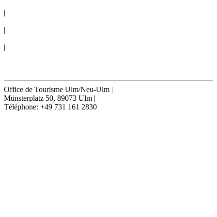
BUREAU DES CONGRÈS
|
VOYAGE EN GROUPE
|
CONDITIONS GÉNÉRALES
|
Cookie-Settings
Résilier contrat
Office de Tourisme Ulm/Neu-Ulm
|
Münsterplatz 50, 89073 Ulm
|
Téléphone: +49 731 161 2830