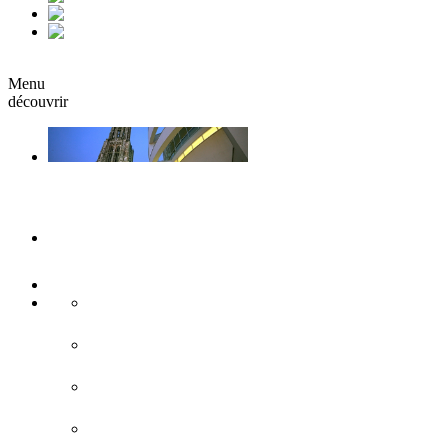
fr
it
Réserver
Menu
découvrir
Ulm & Neu-Ulm
Musées & Expositions
Attractions touristiques
Sites historiques
L'architecture moderne
Eglises & monastères
Forteresse de Ulm/Neu-Ulm