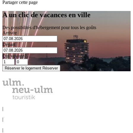
Partager cette page
A un clic de vacances en ville
Des possibilités d'hébergement pour tous les goûts
Arrivée
Départ
Qui voyage?
Réserver le logement
Réserver
DÉCLARATION DE CONFIDENTIALITÉ
|
MENTIONS LÉGALES
|
SERVICE DE PRESSE
|