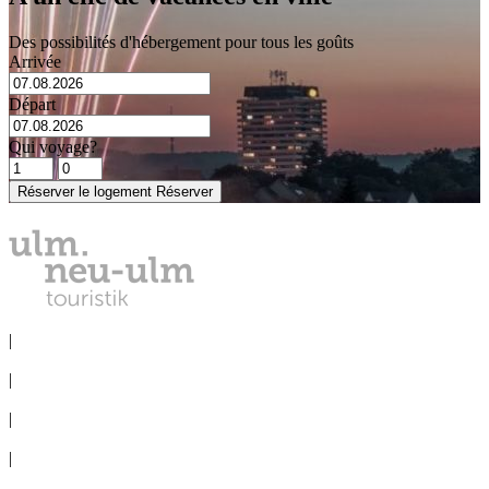
Des possibilités d'hébergement pour tous les goûts
Arrivée
Départ
Qui voyage?
Réserver le logement
Réserver
DÉCLARATION DE CONFIDENTIALITÉ
|
MENTIONS LÉGALES
|
SERVICE DE PRESSE
|
BUREAU DES CONGRÈS
|
VOYAGE EN GROUPE