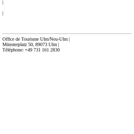
|
CONDITIONS GÉNÉRALES
|
Cookie-Settings
Résilier contrat
Office de Tourisme Ulm/Neu-Ulm
|
Münsterplatz 50, 89073 Ulm
|
Téléphone: +49 731 161 2830