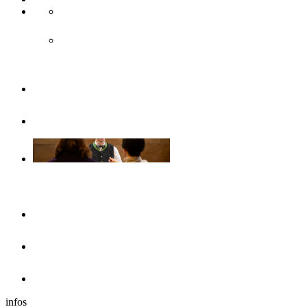
Accès & transport public
Transports publics
Brochures
Sans barrières
Se loger
Hôtels
Dans les environs
Camping-cars
infos