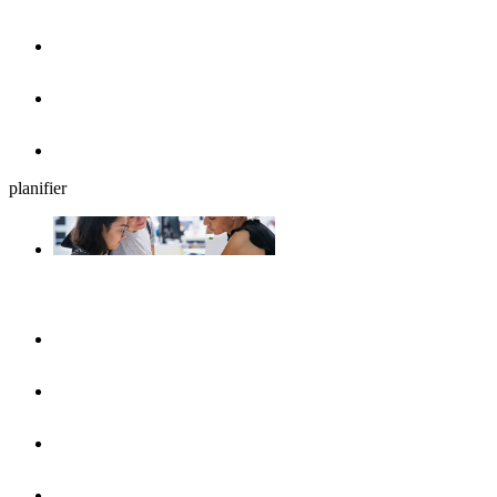
Cafés, glaciers et petits déjeuners
Brasseries en plein air
Restaurants
planifier
Planifiez votre séjour
UlmShop
Office de Tourisme
UlmCard
Acces et transports publics