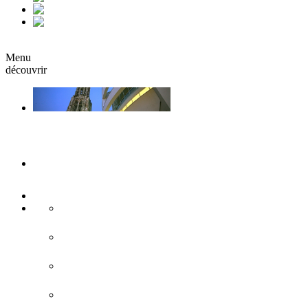
fr
it
Réserver
Menu
découvrir
Ulm & Neu-Ulm
Musées & Expositions
Attractions touristiques
Sites historiques
L'architecture moderne
Eglises & monastères
Forteresse de Ulm/Neu-Ulm