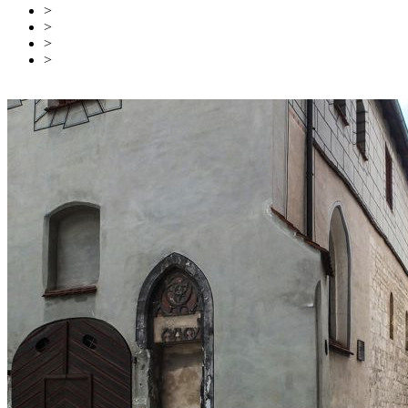
>
Ulm & Neu-Ulm
>
Attractions touristiques
>
Sites historiques
>
Retour
Vers l'aperçu