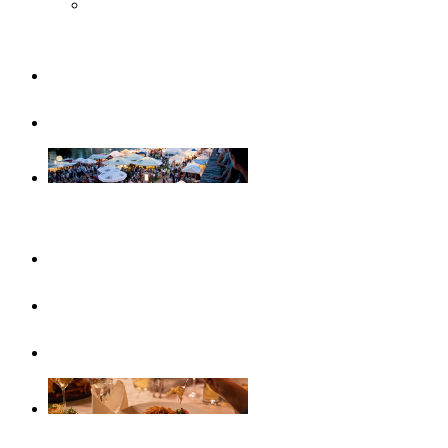
Musée Steiff
Famille
Visites guidées
Evénements
Ce mois-ci
Evénements
Calendrier d’événements
Gastronomie