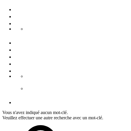
Voyages de groupe
Congrès & conférences
Durabilité
Danube Pearls
Contactez-nous
Nous connaître
Presse
Mention légale
Conditiones générales
CGV hébergement
CGV tours
Déclaration de protection de données
Vous n'avez indiqué aucun mot-clé.
Veuillez effectuer une autre recherche avec un mot-clé.