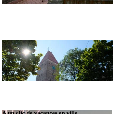
Adresse
Stadtmauer Ulm
Entlang des Ulmer Donauufers
89073 Ulm
Adresse
Gänsturm
Zeughausgasse 2
89073 Ulm
A un clic de vacances en ville