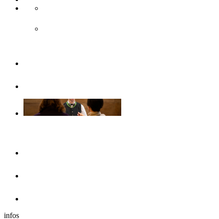
Accès & transport public
Transports publics
Brochures
Sans barrières
Se loger
Hôtels
Dans les environs
Camping-cars
infos