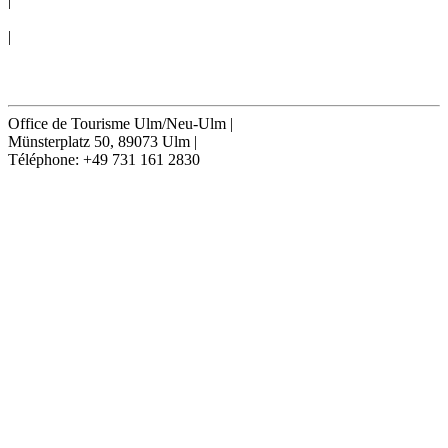
|
CONDITIONS GÉNÉRALES
|
Cookie-Settings
Résilier contrat
Office de Tourisme Ulm/Neu-Ulm
|
Münsterplatz 50, 89073 Ulm
|
Téléphone: +49 731 161 2830