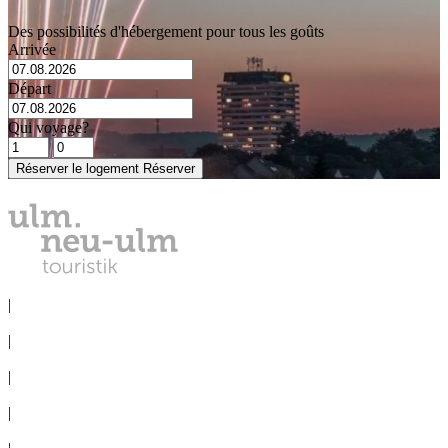
Des possibilités d'hébergement pour tous les goûts
Arrivée
Départ
Qui voyage?
Réserver le logement
Réserver
DÉCLARATION DE CONFIDENTIALITÉ
|
MENTIONS LÉGALES
|
SERVICE DE PRESSE
|
BUREAU DES CONGRÈS
|
VOYAGE EN GROUPE