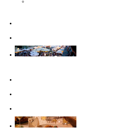
Musée Steiff
Famille
Visites guidées
Evénements
Ce mois-ci
Evénements
Calendrier d’événements
Gastronomie