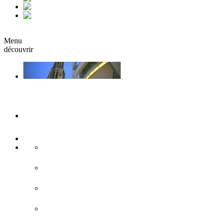
fr
it
Réserver
Menu
découvrir
Ulm & Neu-Ulm
Musées & Expositions
Attractions touristiques
Sites historiques
L'architecture moderne
Eglises & monastères
Forteresse de Ulm/Neu-Ulm