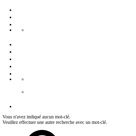
Voyages de groupe
Congrès & conférences
Durabilité
Danube Pearls
Contactez-nous
Nous connaître
Presse
Mention légale
Conditiones générales
CGV hébergement
CGV tours
Déclaration de protection de données
Vous n'avez indiqué aucun mot-clé.
Veuillez effectuer une autre recherche avec un mot-clé.