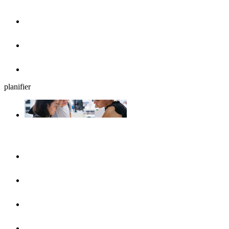
Cafés, glaciers et petits déjeuners
Brasseries en plein air
Restaurants
planifier
Planifiez votre séjour
UlmShop
Office de Tourisme
UlmCard
Acces et transports publics