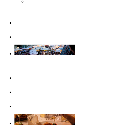
Musée Steiff
Famille
Visites guidées
Evénements
Ce mois-ci
Evénements
Calendrier d’événements
Gastronomie