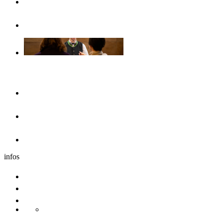
Opuscoli & volantini
Senza barriere
Il pernottamento
Hotel
Dormire nei dintorni
Caravan
infos
Comitive
Congresso
Sostenibilita
Danube Pearls