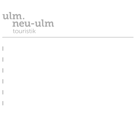
Telefono: +49 731 161 2811
PROTEZIONE DEI DATI
|
NOTE LEGALI
|
LA STAMPA
|
CONGRESSO
|
COMITIVE
|
CONDIZIONI D´USO
|
Cookie-Settings
Recedere contratto