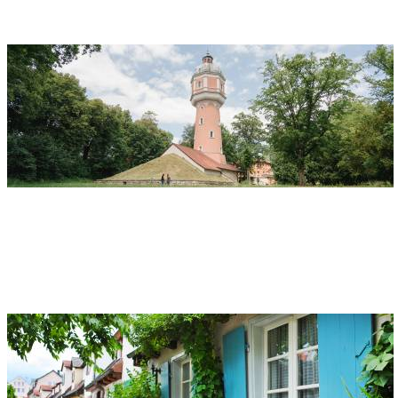
Torre dell acqua
Indirizzo
Wasserturm
Turmstraße
89231 Neu-Ulm
Quartiere «Auf dem Kreuz»