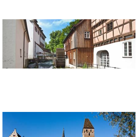
89073 Ulm
Cortile del convento di Söflingen
Indirizzo
Klosterhof Söflingen
Klosterhof 46
89077 Ulm
Torre pendente