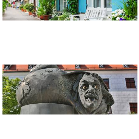
Indirizzo
Grabenhäusle
Seelengraben, Frauengraben, Neuer Graben
89073 Ulm
La fontana di Einstein
Indirizzo
Einstein-Brunnen
Am Zeughaus