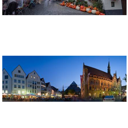
Indirizzo
Ulmer Fischer- und Gerberviertel
89073 Ulm
Municipio di Ulm
Indirizzo
Rathaus Ulm
Marktplatz 1
89073 Ulm