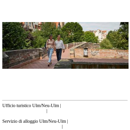
89073 Ulm
Mura della città
Indirizzo
Stadtmauer Ulm
Entlang des Ulmer Donauufers
89073 Ulm
Ufficio turistico Ulm/Neu-Ulm
|
info@tourismus.ulm.de
|
Telefono: +49 731 161 2830
Servizio di alloggio Ulm/Neu-Ulm
|
reservierung@tourismus.ulm.de
|