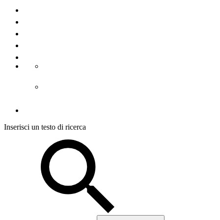
Contatto
Chi Siamo
La stampa
Note legali
Condizioni d´uso
CGC alloggiamento
CGC visite guidate
Protezione dei dati
Inserisci un testo di ricerca