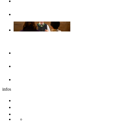
Opuscoli & volantini
Senza barriere
Il pernottamento
Hotel
Dormire nei dintorni
Caravan
infos
Comitive
Congresso
Sostenibilita
Danube Pearls