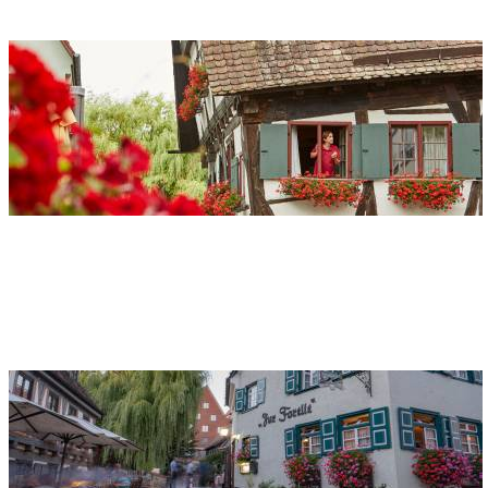
La Casa Pendente
Indirizzo
Schiefes Haus
Schwörhausgasse 6
89073 Ulm
Il quartiere dei pescatori e conciatori