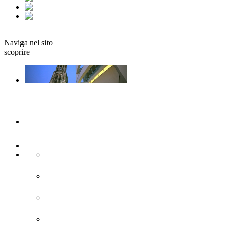
fr
it
Prenotare
Naviga nel sito
scoprire
Ulm e Neu-Ulm
Arte e cultura
Attrazioni turistiche
Siti di interesse storico
Città moderna
Chiese e monasteri
Fortificazione della Confederazione