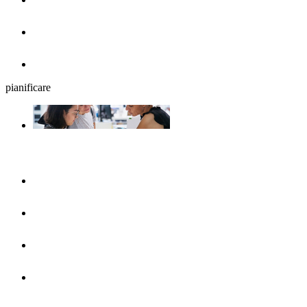
Birrerie all'aperto
Ristoranti
pianificare
La programmazione del viaggio
UlmShop
Ufficio turistico
UlmCard
Arrivare & mezzi pubblici