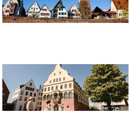
Indirizzo
Metzgerturm
Unter der Metzig
89073 Ulm
Casa del Giuramento
Indirizzo
Schwörhaus
Weinhof 12