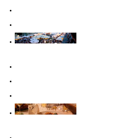
Famiglie
Visite guidate
Eventi
Questo mese
In evidenza
Calendario eventi
Gastronomia
Caffè, gelaterie e colazioni