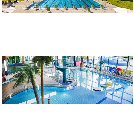
Indirizzo
Donaubad Freibad
Wiblinger Straße 55
89231 Neu-Ulm
L'acquapark Bad Blau
Indirizzo
Bad Blau
Boschstraße 12
89134 Blaustein