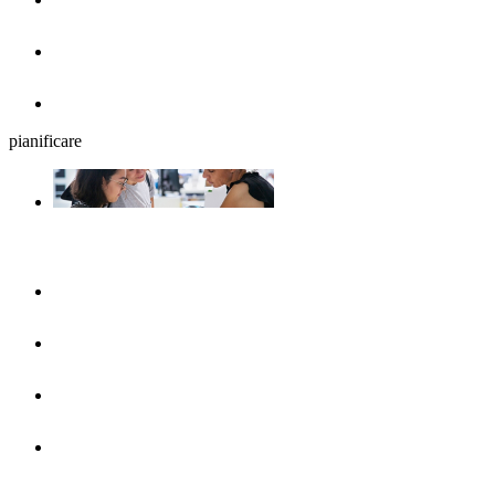
Birrerie all'aperto
Ristoranti
pianificare
La programmazione del viaggio
UlmShop
Ufficio turistico
UlmCard
Arrivare & mezzi pubblici