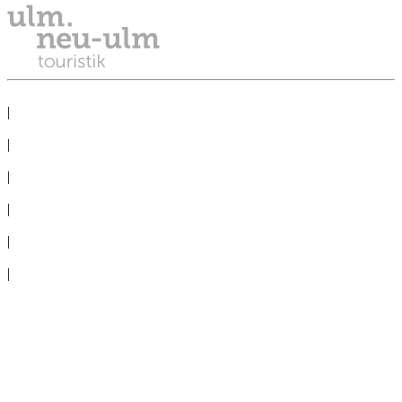
PROTEZIONE DEI DATI
|
NOTE LEGALI
|
LA STAMPA
|
CONGRESSO
|
COMITIVE
|
CONDIZIONI D´USO
|
Cookie-Settings
Recedere contratto