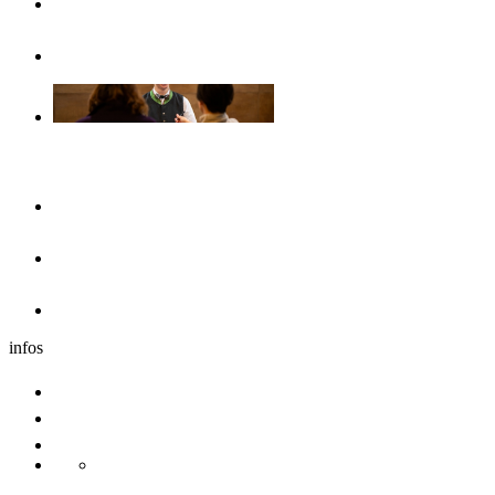
Opuscoli & volantini
Senza barriere
Il pernottamento
Hotel
Dormire nei dintorni
Caravan
infos
Comitive
Congresso
Sostenibilita
Danube Pearls