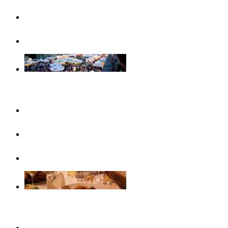
Famiglie
Visite guidate
Eventi
Questo mese
In evidenza
Calendario eventi
Gastronomia
Caffè, gelaterie e colazioni