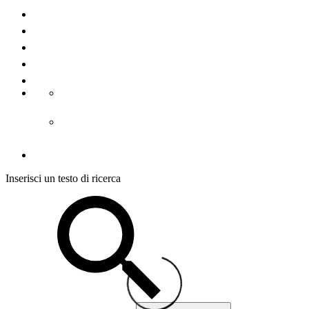
Contatto
Chi Siamo
La stampa
Note legali
Condizioni d´uso
CGC alloggiamento
CGC visite guidate
Protezione dei dati
Inserisci un testo di ricerca