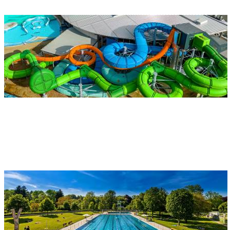
Acquapark Donaubad
Indirizzo
Donaubad Ulm/Neu-Ulm
Wiblinger Straße 55
89231 Neu-Ulm
La piscina all'aperto Donaubad