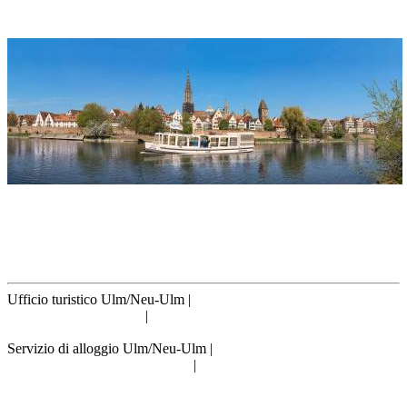
Il Battello ›Il Passerotto di Ulm‹
Indirizzo
Das Schiff ›Ulmer Spatz‹
89073 Ulm
Ufficio turistico Ulm/Neu-Ulm
|
info@tourismus.ulm.de
|
Telefono: +49 731 161 2830
Servizio di alloggio Ulm/Neu-Ulm
|
reservierung@tourismus.ulm.de
|
Telefono: +49 731 161 2811