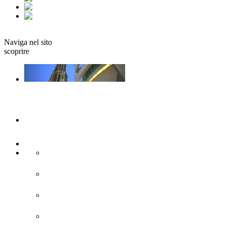
fr
it
Prenotare
Naviga nel sito
scoprire
Ulm e Neu-Ulm
Arte e cultura
Attrazioni turistiche
Siti di interesse storico
Città moderna
Chiese e monasteri
Fortificazione della Confederazione