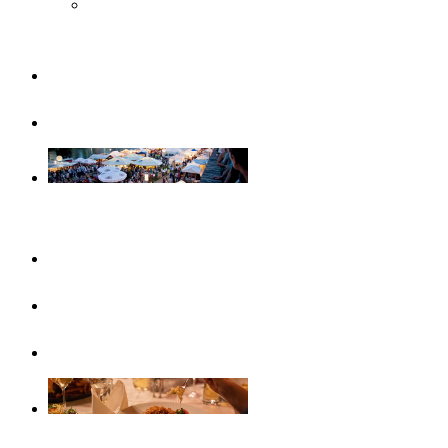
Musée Steiff
Famille
Visites guidées
Evénements
Ce mois-ci
Evénements
Calendrier d’événements
Gastronomie