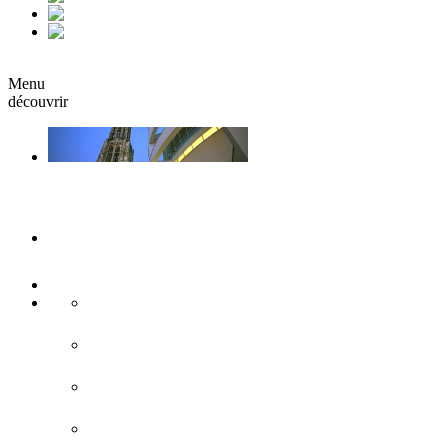
fr
it
Réserver
Menu
découvrir
Ulm & Neu-Ulm
Musées & Expositions
Attractions touristiques
Sites historiques
L'architecture moderne
Eglises & monastères
Forteresse de Ulm/Neu-Ulm