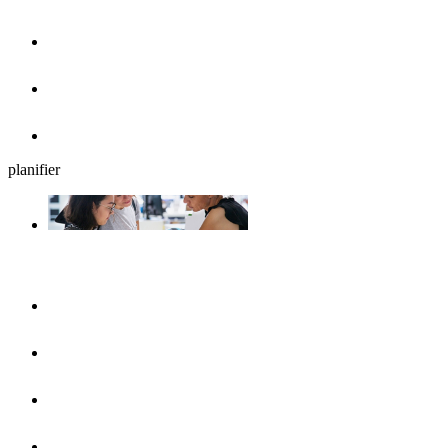
Cafés, glaciers et petits déjeuners
Brasseries en plein air
Restaurants
planifier
Planifiez votre séjour
UlmShop
Office de Tourisme
UlmCard
Acces et transports publics