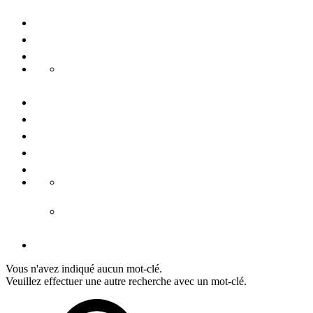
Voyages de groupe
Congrès & conférences
Durabilité
Danube Pearls
Contactez-nous
Nous connaître
Presse
Mention légale
Conditiones générales
CGV hébergement
CGV tours
Déclaration de protection de données
Vous n'avez indiqué aucun mot-clé.
Veuillez effectuer une autre recherche avec un mot-clé.