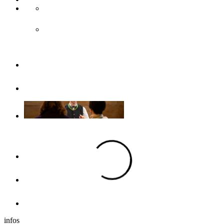
Accès & transport public
Transports publics
Brochures
Sans barrières
Se loger
Hôtels
Dans les environs
Camping-cars
infos