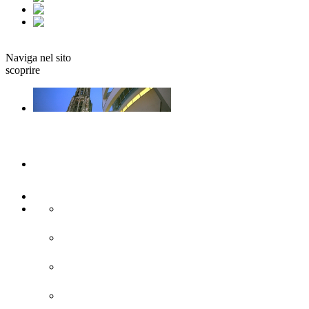
fr
it
Prenotare
Naviga nel sito
scoprire
Ulm e Neu-Ulm
Arte e cultura
Attrazioni turistiche
Siti di interesse storico
Città moderna
Chiese e monasteri
Fortificazione della Confederazione