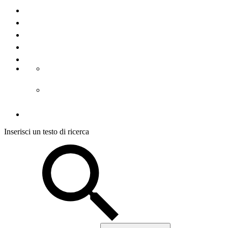
Contatto
Chi Siamo
La stampa
Note legali
Condizioni d´uso
CGC alloggiamento
CGC visite guidate
Protezione dei dati
Inserisci un testo di ricerca