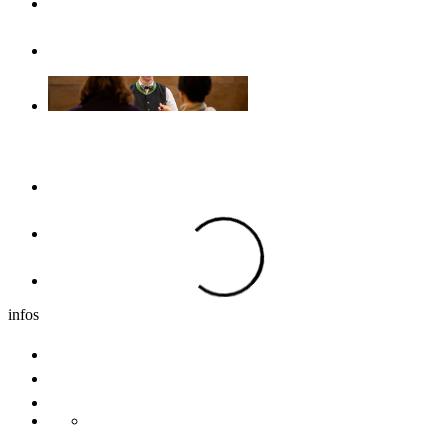
Opuscoli & volantini
Senza barriere
Il pernottamento
Hotel
Dormire nei dintorni
Caravan
infos
Comitive
Congresso
Sostenibilita
Danube Pearls