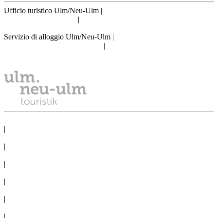
Ufficio turistico Ulm/Neu-Ulm
|
info@tourismus.ulm.de
|
Telefono: +49 731 161 2830
Servizio di alloggio Ulm/Neu-Ulm
|
reservierung@tourismus.ulm.de
|
Telefono: +49 731 161 2811
PROTEZIONE DEI DATI
|
NOTE LEGALI
|
LA STAMPA
|
CONGRESSO
|
COMITIVE
|
CONDIZIONI D´USO
|