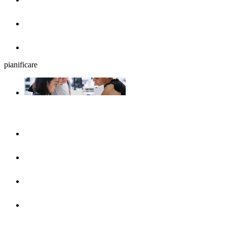
Birrerie all'aperto
Ristoranti
pianificare
La programmazione del viaggio
UlmShop
Ufficio turistico
UlmCard
Arrivare & mezzi pubblici