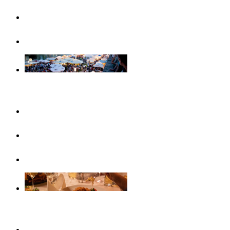
Famiglie
Visite guidate
Eventi
Questo mese
In evidenza
Calendario eventi
Gastronomia
Caffè, gelaterie e colazioni