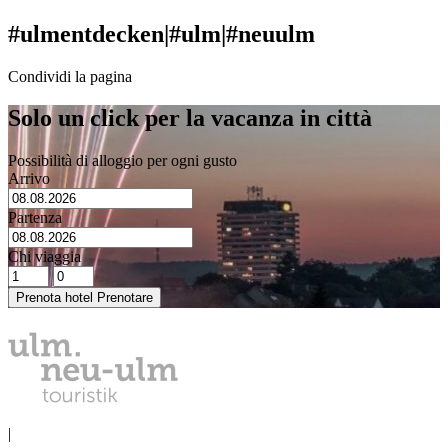
#ulmentdecken
|
#ulm
|
#neuulm
Condividi la pagina
Solo un click per la vacanza in città
Possibilità di alloggio per ogni gusto
Arrivo
Partenza
Chi viaggia
Prenota hotel
Prenotare
PROTEZIONE DEI DATI
|