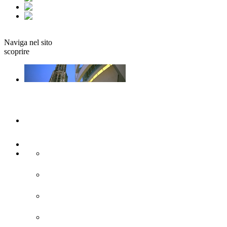
fr
it
Prenotare
Naviga nel sito
scoprire
Ulm e Neu-Ulm
Arte e cultura
Attrazioni turistiche
Siti di interesse storico
Città moderna
Chiese e monasteri
Fortificazione della Confederazione