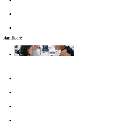
Birrerie all'aperto
Ristoranti
pianificare
La programmazione del viaggio
UlmShop
Ufficio turistico
UlmCard
Arrivare & mezzi pubblici