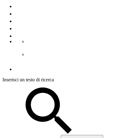
Contatto
Chi Siamo
La stampa
Note legali
Condizioni d´uso
CGC alloggiamento
CGC visite guidate
Protezione dei dati
Inserisci un testo di ricerca