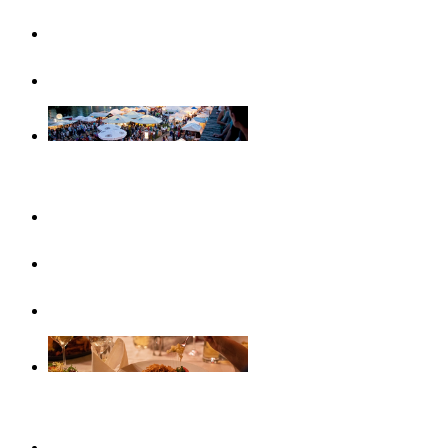
Famiglie
Visite guidate
Eventi
Questo mese
In evidenza
Calendario eventi
Gastronomia
Caffè, gelaterie e colazioni