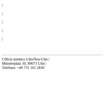
NOTE LEGALI
|
LA STAMPA
|
CONGRESSO
|
COMITIVE
|
CONDIZIONI D´USO
|
Cookie-Settings
Recedere contratto
Ufficio turistico Ulm/Neu-Ulm
|
Münsterplatz 50, 89073 Ulm
|
Telefono: +49 731 161 2830