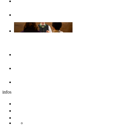
Opuscoli & volantini
Senza barriere
Il pernottamento
Hotel
Dormire nei dintorni
Caravan
infos
Comitive
Congresso
Sostenibilita
Danube Pearls