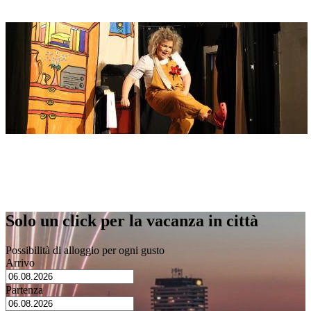
Indirizzo
Theater Mücke
Schillerstraße 1 (Donaubastion)
89077 Ulm
Solo un click per la vacanza in città
Possibilità di alloggio per ogni gusto
Arrivo
Partenza