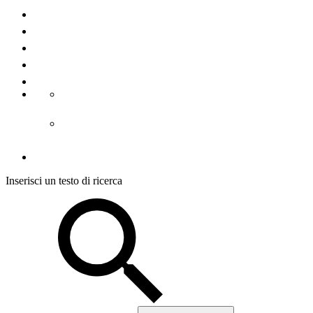
Contatto
Chi Siamo
La stampa
Note legali
Condizioni d´uso
CGC alloggiamento
CGC visite guidate
Protezione dei dati
Inserisci un testo di ricerca