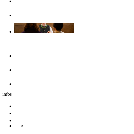
Opuscoli & volantini
Senza barriere
Il pernottamento
Hotel
Dormire nei dintorni
Caravan
infos
Comitive
Congresso
Sostenibilita
Danube Pearls