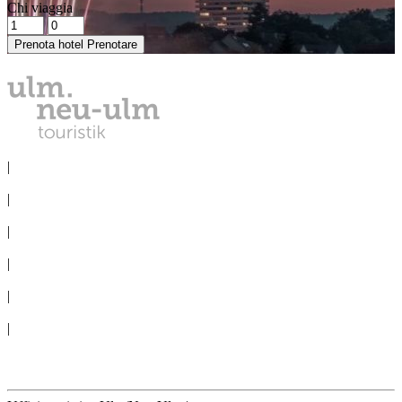
Chi viaggia
Prenota hotel
Prenotare
PROTEZIONE DEI DATI
|
NOTE LEGALI
|
LA STAMPA
|
CONGRESSO
|
COMITIVE
|
CONDIZIONI D´USO
|
Cookie-Settings
Recedere contratto