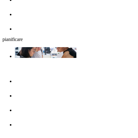
Birrerie all'aperto
Ristoranti
pianificare
La programmazione del viaggio
UlmShop
Ufficio turistico
UlmCard
Arrivare & mezzi pubblici