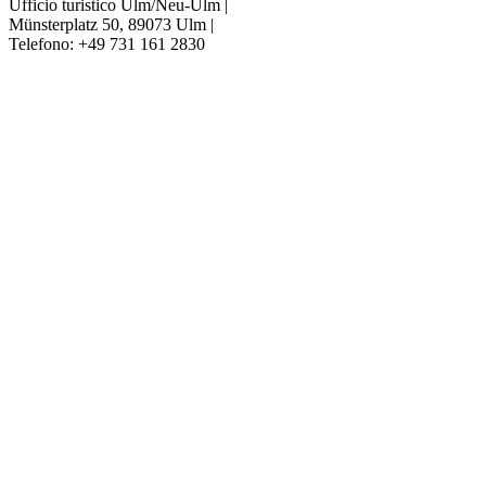
Ufficio turistico Ulm/Neu-Ulm
|
Münsterplatz 50, 89073 Ulm
|
Telefono: +49 731 161 2830