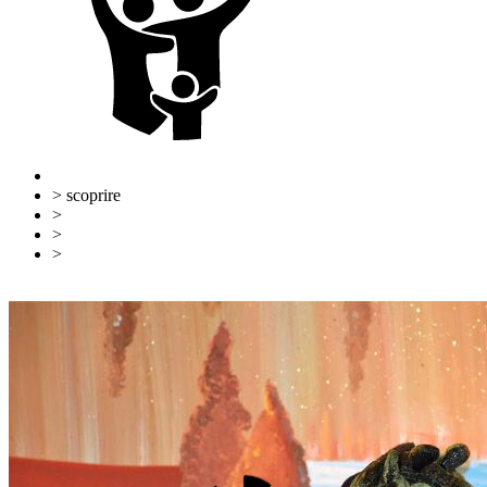
> scoprire
>
Ulm e Neu-Ulm
>
Famiglie
>
Torna indietro
Mappa del sito