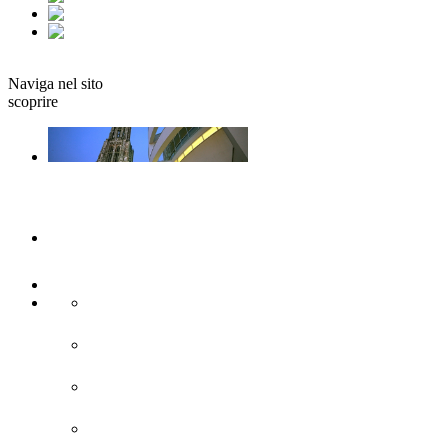
fr
it
Prenotare
Naviga nel sito
scoprire
Ulm e Neu-Ulm
Arte e cultura
Attrazioni turistiche
Siti di interesse storico
Città moderna
Chiese e monasteri
Fortificazione della Confederazione