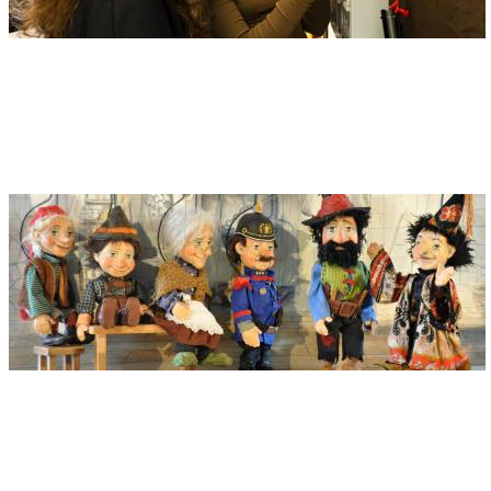
Indirizzo
Edwin Scharff Museum
Petrusplatz 4
89231 Neu-Ulm
Indirizzo
Topolino Figurentheater
Gartenstraße 13 (vis-a-vis Neu-Ulmer Post)
89231 Neu-Ulm