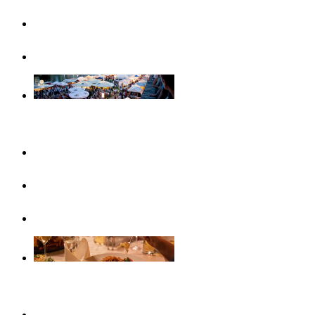
Famiglie
Visite guidate
Eventi
Questo mese
In evidenza
Calendario eventi
Gastronomia
Caffè, gelaterie e colazioni