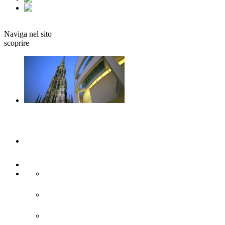
it
Prenotare
Naviga nel sito
scoprire
Ulm e Neu-Ulm
Arte e cultura
Attrazioni turistiche
Siti di interesse storico
Città moderna
Chiese e monasteri