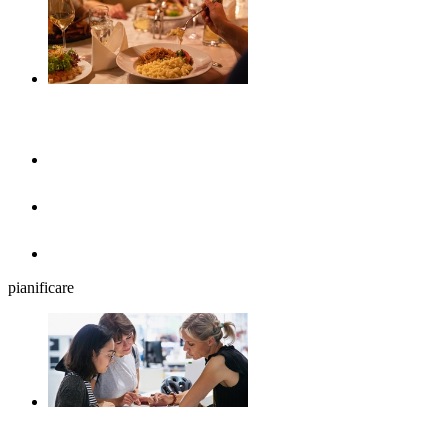
Gastronomia
Caffè, gelaterie e colazioni
Birrerie all'aperto
Ristoranti
pianificare
La programmazione del viaggio