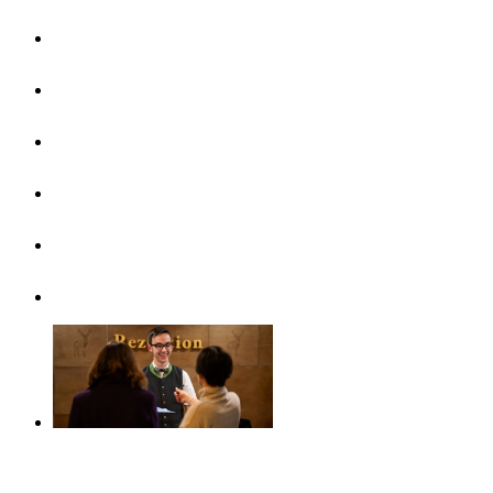
UlmShop
Ufficio turistico
UlmCard
Arrivare & mezzi pubblici
Opuscoli & volantini
Senza barriere
Il pernottamento