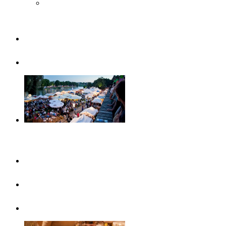
Museo Steiff
Famiglie
Visite guidate
Eventi
Questo mese
In evidenza
Calendario eventi