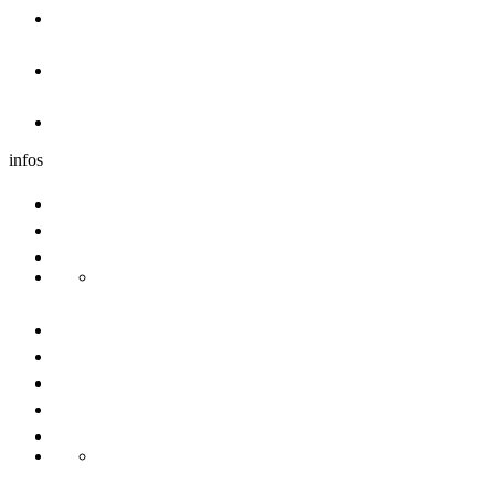
Hotel
Dormire nei dintorni
Caravan
infos
Comitive
Congresso
Sostenibilita
Danube Pearls
Contatto
Chi Siamo
La stampa
Note legali
Condizioni d´uso
CGC alloggiamento