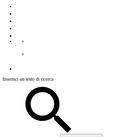
Contatto
Chi Siamo
La stampa
Note legali
Condizioni d´uso
CGC alloggiamento
CGC visite guidate
Protezione dei dati
Inserisci un testo di ricerca