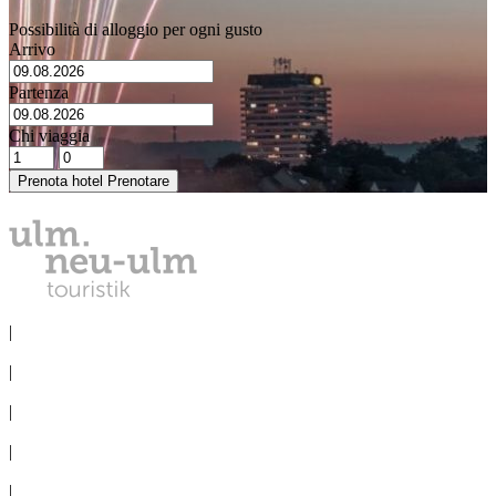
Possibilità di alloggio per ogni gusto
Arrivo
Partenza
Chi viaggia
Prenota hotel
Prenotare
PROTEZIONE DEI DATI
|
NOTE LEGALI
|
LA STAMPA
|
CONGRESSO
|
COMITIVE
|