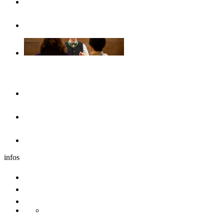
Opuscoli & volantini
Senza barriere
Il pernottamento
Hotel
Dormire nei dintorni
Caravan
infos
Comitive
Congresso
Sostenibilita
Danube Pearls