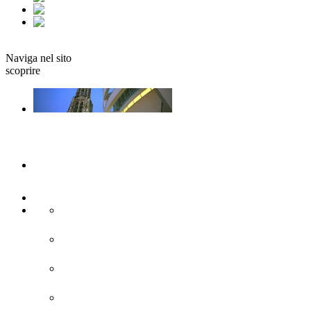
fr
it
Prenotare
Naviga nel sito
scoprire
Ulm e Neu-Ulm
Arte e cultura
Attrazioni turistiche
Siti di interesse storico
Città moderna
Chiese e monasteri
Fortificazione della Confederazione