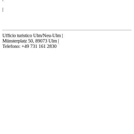
CONDIZIONI D´USO
|
Cookie-Settings
Recedere contratto
Ufficio turistico Ulm/Neu-Ulm
|
Münsterplatz 50, 89073 Ulm
|
Telefono: +49 731 161 2830