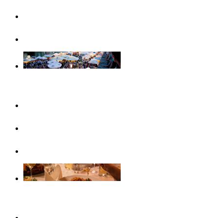
Famiglie
Visite guidate
Eventi
Questo mese
In evidenza
Calendario eventi
Gastronomia
Caffè, gelaterie e colazioni