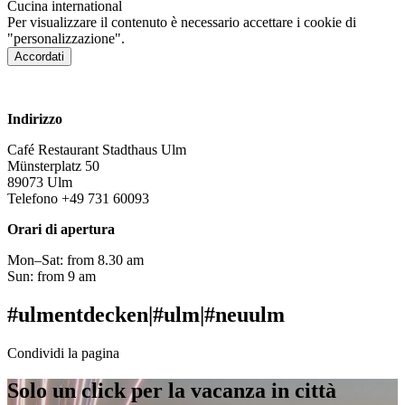
Cucina
international
Per visualizzare il contenuto è necessario accettare i cookie di
"personalizzazione".
Accordati
www.cafe-restaurant-stadthaus.de
Indirizzo
Café Restaurant Stadthaus Ulm
Münsterplatz 50
89073 Ulm
Telefono +49 731 60093
Orari di apertura
Mon–Sat: from 8.30 am
Sun: from 9 am
#ulmentdecken
|
#ulm
|
#neuulm
Condividi la pagina
Solo un click per la vacanza in città