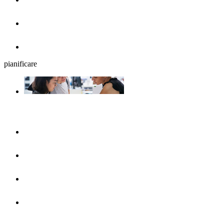
Birrerie all'aperto
Ristoranti
pianificare
La programmazione del viaggio
UlmShop
Ufficio turistico
UlmCard
Arrivare & mezzi pubblici