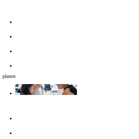
Essen & Trinken
Restaurants
Cafés, Eisdielen & Frühstück
Biergärten
Bars
planen
Reiseplanung
Ulmshop
Tourist-Information