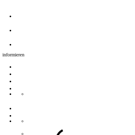
Übernachtung
Hotels, Pensionen & Ferienwohnungen
Übernachtung Region
Camping
informieren
Gruppenangebote
Tagungen
Newsletter
Nachhaltigkeit
Transdanube Pearls
Kontakt
Über uns
Ansprechpartner
Ulm/Neu-Ulm Touristik GmbH