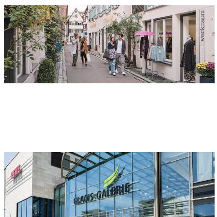
Shopping in der Ulmer Innenstadt
Adresse
Innenstadt Ulm
Hirschstraße
89073 Ulm
Glacis-Galerie