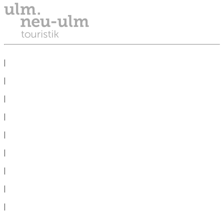
DATENSCHUTZ
|
IMPRESSUM
|
PRESSE
|
NEWSLETTER
|
TAGEN
|
GRUPPEN
|
360°-PANORAMAS
|
AGB
|
ERKLÄRUNG BARRIEREFREIHEIT
|
Cookie-Einstellungen