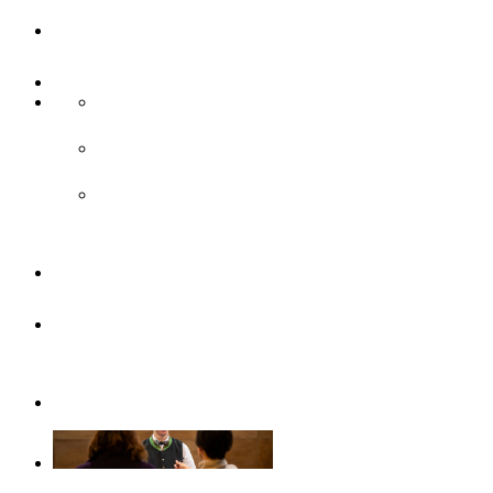
UlmCard
Anreise & Unterwegs
Anreise
ÖPNV
Parken
Broschüren
Barrierefrei
durch Ulm/Neu-Ulm
Gruppenangebote