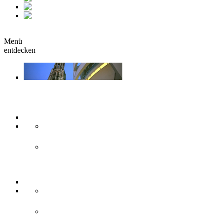
fr
it
buchen
Menü
entdecken
Sehen & Erleben
Kunst & Kultur
Museen
Theater & Bühnen
Sehenswürdigkeiten
Historisches
Moderne Zweilandstadt