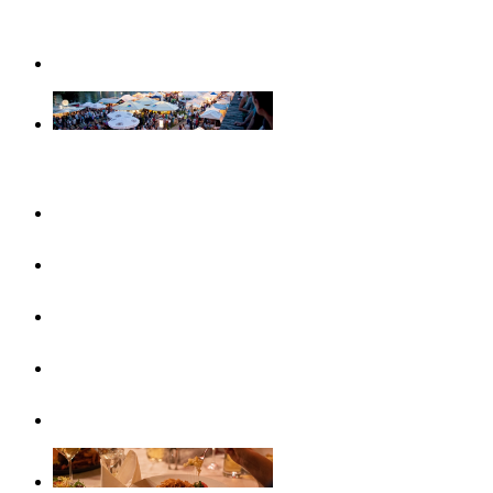
Weihnachtserlebnisse in Ulm
Veranstaltungen
Konzertreihen & Ausstellungen
Veranstaltungshighlights
Veranstaltungskalender
Free Things To Do
Ticket-Service Ulm/Neu-Ulm