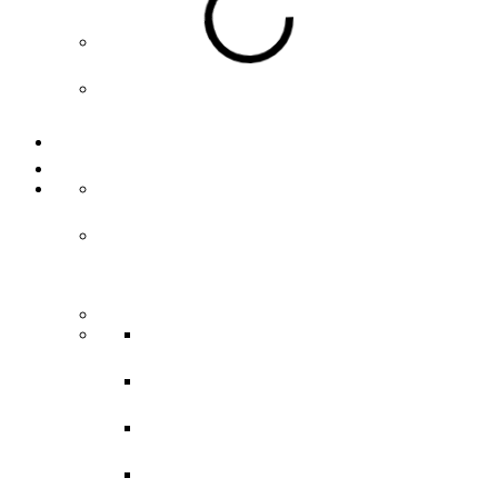
Tourismuskonzept Ulm/Neu-Ulm
Projekt-Zweilandstadt
Presse
Rechtliche Hinweise
Widerrufsrecht
Retouren
AGBs
ABGs Übernachtung
AGBs Gruppenführungen
ABGs Online Shop
ABGs Führungstickets