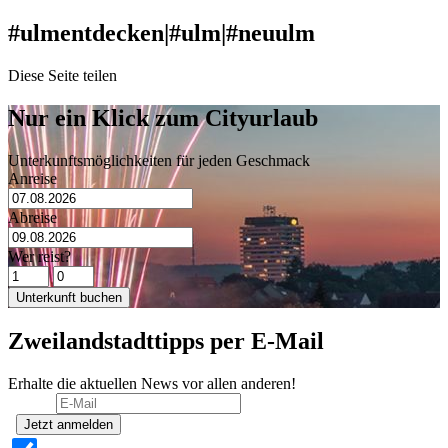
#ulmentdecken
|
#ulm
|
#neuulm
Diese Seite teilen
Nur ein Klick zum Cityurlaub
Unterkunftsmöglichkeiten für jeden Geschmack
Anreise
Abreise
Wer reist?
Unterkunft buchen
Zweilandstadttipps per E-Mail
Erhalte die aktuellen News vor allen anderen!
Jetzt anmelden