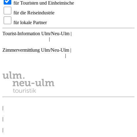
für Touristen und Einheimische
für die Reiseindustrie
für lokale Partner
Tourist-Information Ulm/Neu-Ulm
|
info@tourismus.ulm.de
|
Telefon: +49 731 161 2830
Zimmervermittlung Ulm/Neu-Ulm
|
reservierung@tourismus.ulm.de
|
Telefon: +49 731 161 2811
DATENSCHUTZ
|
IMPRESSUM
|
PRESSE
|
NEWSLETTER