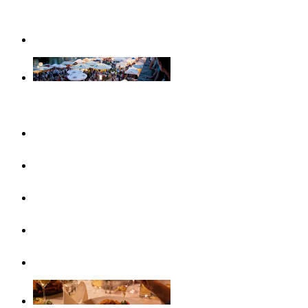
Weihnachtserlebnisse in Ulm
Veranstaltungen
Konzertreihen & Ausstellungen
Veranstaltungshighlights
Veranstaltungskalender
Free Things To Do
Ticket-Service Ulm/Neu-Ulm