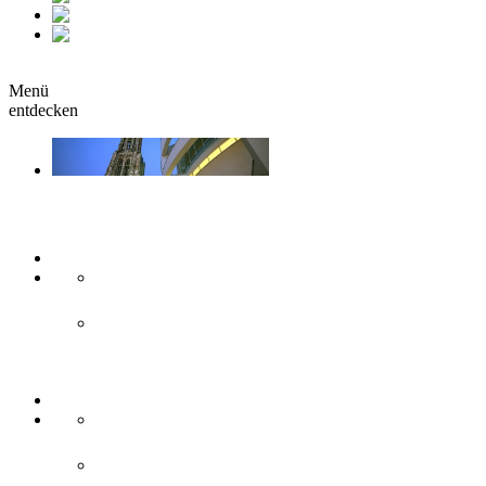
fr
it
buchen
Menü
entdecken
Sehen & Erleben
Kunst & Kultur
Museen
Theater & Bühnen
Sehenswürdigkeiten
Historisches
Moderne Zweilandstadt