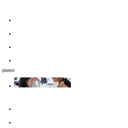
Essen & Trinken
Restaurants
Cafés, Eisdielen & Frühstück
Biergärten
Bars
planen
Reiseplanung
Ulmshop
Tourist-Information