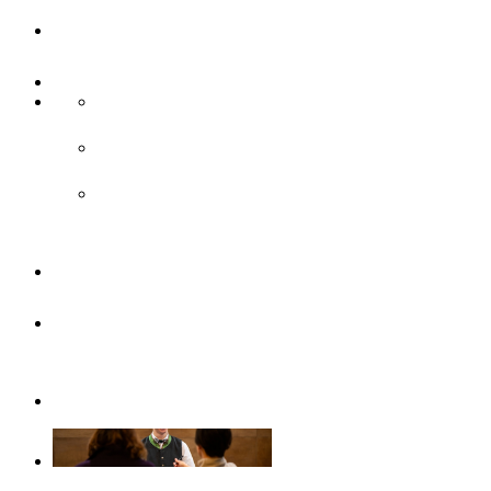
UlmCard
Anreise & Unterwegs
Anreise
ÖPNV
Parken
Broschüren
Barrierefrei
durch Ulm/Neu-Ulm
Gruppenangebote