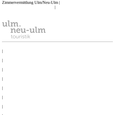
Zimmervermittlung Ulm/Neu-Ulm
|
reservierung@tourismus.ulm.de
|
Telefon: +49 731 161 2811
DATENSCHUTZ
|
IMPRESSUM
|
PRESSE
|
NEWSLETTER
|
TAGEN
|
GRUPPEN
|
360°-PANORAMAS
|
AGB