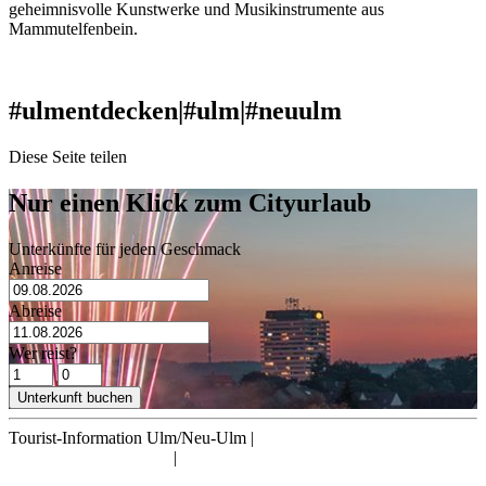
geheimnisvolle Kunstwerke und Musikinstrumente aus
Mammutelfenbein.
mehr dazu
#ulmentdecken
|
#ulm
|
#neuulm
Diese Seite teilen
Nur einen Klick zum Cityurlaub
Unterkünfte für jeden Geschmack
Anreise
Abreise
Wer reist?
Unterkunft buchen
Tourist-Information Ulm/Neu-Ulm
|
info@tourismus.ulm.de
|
Telefon: +49 731 161 2830