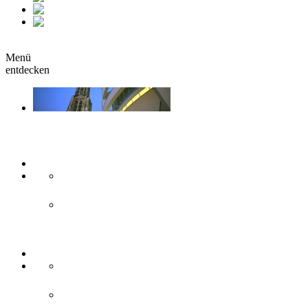
fr
it
buchen
Menü
entdecken
Sehen & Erleben
Kunst & Kultur
Museen
Theater & Bühnen
Sehenswürdigkeiten
Historisches
Moderne Zweilandstadt