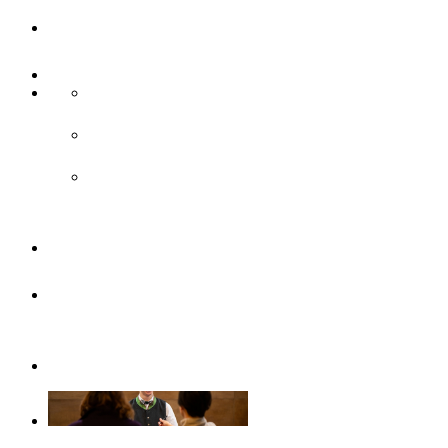
UlmCard
Anreise & Unterwegs
Anreise
ÖPNV
Parken
Broschüren
Barrierefrei
durch Ulm/Neu-Ulm
Gruppenangebote