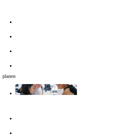
Essen & Trinken
Restaurants
Cafés, Eisdielen & Frühstück
Biergärten
Bars
planen
Reiseplanung
Ulmshop
Tourist-Information