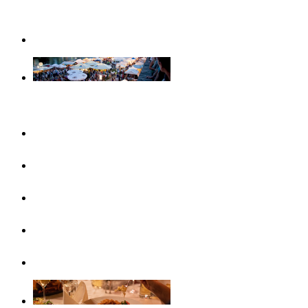
Weihnachtserlebnisse in Ulm
Veranstaltungen
Konzertreihen & Ausstellungen
Veranstaltungshighlights
Veranstaltungskalender
Free Things To Do
Ticket-Service Ulm/Neu-Ulm