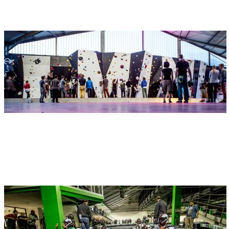
89231 Neu-Ulm
einstein Boulderhalle
Adresse
einstein Boulderhalle Ulm
Blaubeurer Straße 100
89077 Ulm
Ecodrom