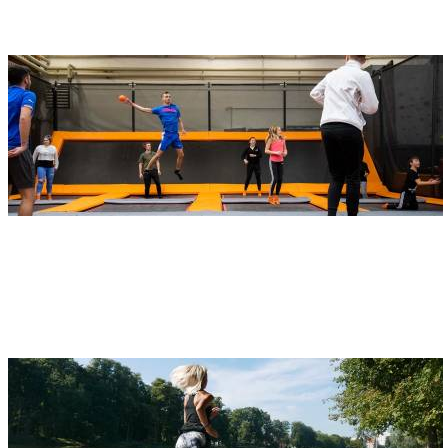
Jump4All
Adresse
Jump4All Ulm
Eberhard-Finckh-Straße 47
89075 Ulm
Donaurunning