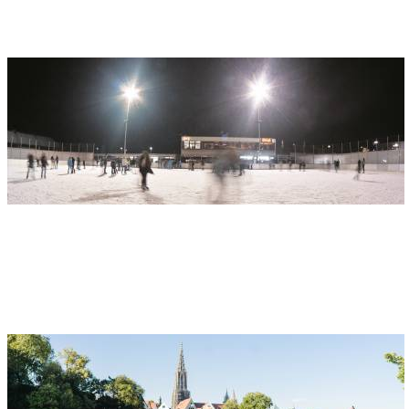
89335 Ichenhausen
Eislaufen
Adresse
Eissportanlage Donaubad
Wiblinger Straße 55
89231 Neu-Ulm
Kanusport: Paddeln in Ulm