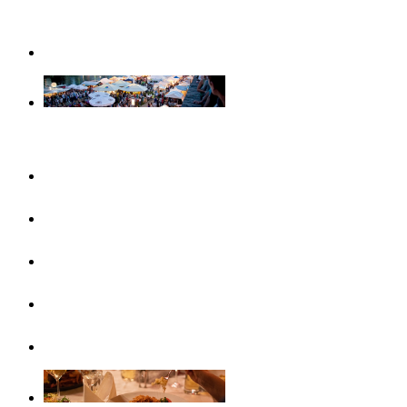
Weihnachtserlebnisse in Ulm
Veranstaltungen
Konzertreihen & Ausstellungen
Veranstaltungshighlights
Veranstaltungskalender
Free Things To Do
Ticket-Service Ulm/Neu-Ulm