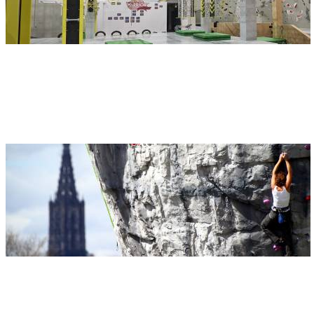
Adresse
Stuntwerk Boulderhalle und Ninja
Berliner Straße 25
89250 Senden
DAV-Kletterwelt
Adresse
sparkassendome DAV-Kletterwelt
Nelsonallee 17