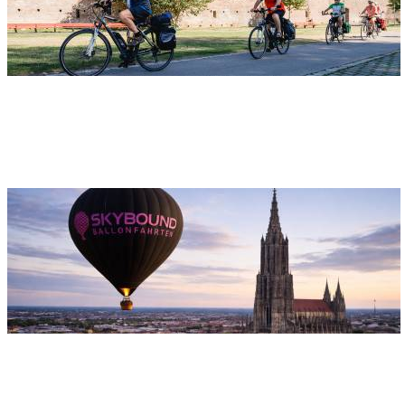
Adresse
Die Zweilandstadt liegt an 7 Fernradwegen. StadtRadRoute,
Donauradweg, Illerradweg ...
SkyBound Ballonfahrten
Adresse
SkyBound Ballonfahrten
Ulmerstraße 29