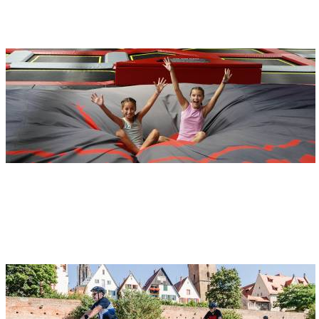
89231 Neu-Ulm
Jump Town Ulm
Adresse
Jump Town Ulm
Benzstraße 24
89079 ulm
Radfahren in Ulm/Neu-Ulm