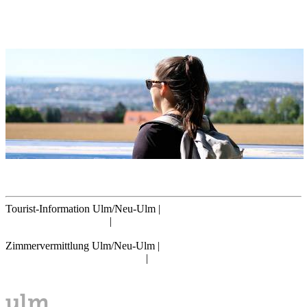
Jahnufer 50, 89231 Neu-Ulm
Wandern in Ulm und um Ulm herum
Unterwegs auf dem Höhrenweg, dem Festungsweg ...
Tourist-Information Ulm/Neu-Ulm
|
info@tourismus.ulm.de
|
Telefon: +49 731 161 2830
Zimmervermittlung Ulm/Neu-Ulm
|
reservierung@tourismus.ulm.de
|
Telefon: +49 731 161 2811