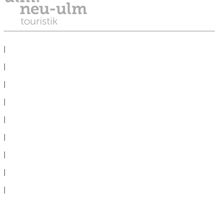
DATENSCHUTZ
|
IMPRESSUM
|
PRESSE
|
NEWSLETTER
|
TAGEN
|
GRUPPEN
|
360°-PANORAMAS
|
AGB
|
ERKLÄRUNG BARRIEREFREIHEIT
|
Cookie-Einstellungen
Vertrag widerrufen