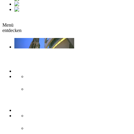
fr
it
buchen
Menü
entdecken
Sehen & Erleben
Kunst & Kultur
Museen
Theater & Bühnen
Sehenswürdigkeiten
Historisches
Moderne Zweilandstadt