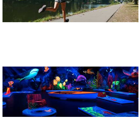
Adresse
Hans-Lorenser-Sportzentrum
Stadionstraße 17
89073 Ulm
Blacklight Arena
Adresse
Blacklight Arena Neu-Ulm
Industriestraße 2