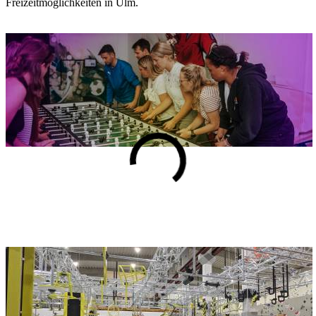
Freizeitmöglichkeiten in Ulm.
Face Off Arena
Adresse
Face Off GmbH - Face Off Arena
Lessingstraße 10c
89231 Neu-Ulm
Stuntwerk Boulderhalle und Ninja