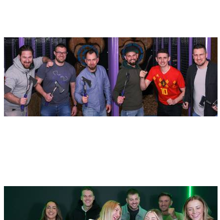
89231 Neu-Ulm
Face Off Axe
Adresse
Face Off GmbH - Face Off Axe
Lessingstraße 10c
89231 Neu-Ulm
Duellbox Ulm