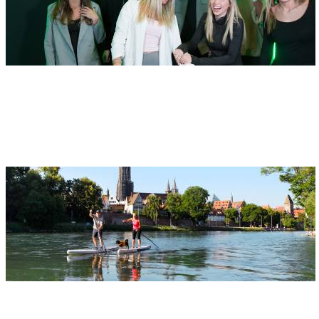
Adresse
Duellbox Ulm GmbH
Benzstraße 24
89079 Ulm
Stand Up Paddling
Adresse
Stadionstraße 17, 89073 Ulm