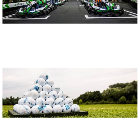
Adresse
Ecodrom Kartbahn Neu-Ulm
Industriestraße 4
89231 Neu-Ulm
Golfen
Adresse
Der NEW GOLF CLUB Neu-Ulm und der Golf-Club Ulm (in
Illerrieden) bieten Ihnen ein interessantes Angebot.