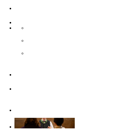
UlmCard
Anreise & Unterwegs
Anreise
ÖPNV
Parken
Broschüren
Barrierefrei
durch Ulm/Neu-Ulm
Gruppenangebote