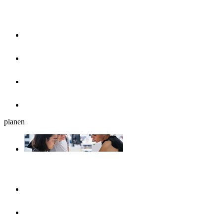
Essen & Trinken
Restaurants
Cafés, Eisdielen & Frühstück
Biergärten
Bars
planen
Reiseplanung
Ulmshop
Tourist-Information