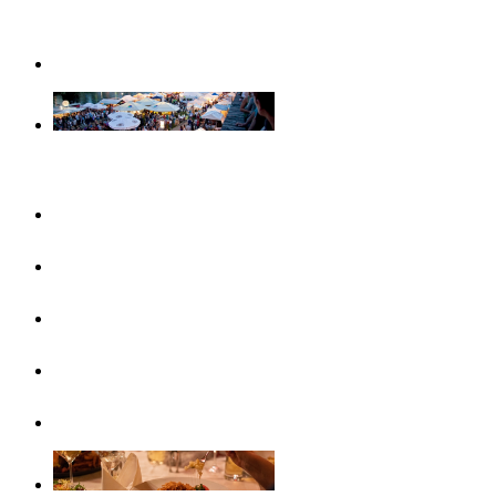
Weihnachtserlebnisse in Ulm
Veranstaltungen
Konzertreihen & Ausstellungen
Veranstaltungshighlights
Veranstaltungskalender
Free Things To Do
Ticket-Service Ulm/Neu-Ulm