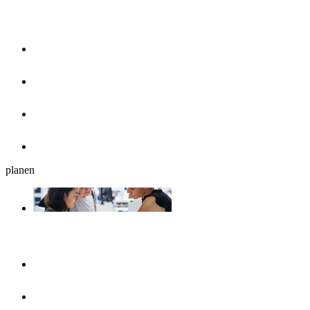
Essen & Trinken
Restaurants
Cafés, Eisdielen & Frühstück
Biergärten
Bars
planen
Reiseplanung
Ulmshop
Tourist-Information