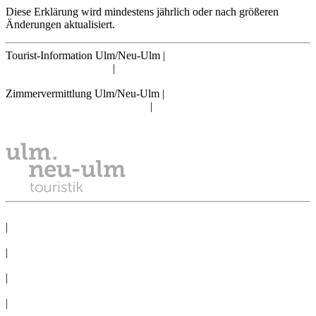
Diese Erklärung wird mindestens jährlich oder nach größeren
Änderungen aktualisiert.
Tourist-Information Ulm/Neu-Ulm
|
info@tourismus.ulm.de
|
Telefon: +49 731 161 2830
Zimmervermittlung Ulm/Neu-Ulm
|
reservierung@tourismus.ulm.de
|
Telefon: +49 731 161 2811
DATENSCHUTZ
|
IMPRESSUM
|
PRESSE
|
NEWSLETTER
|
TAGEN