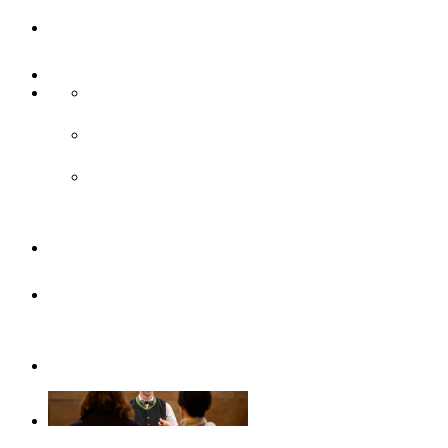
UlmCard
Anreise & Unterwegs
Anreise
ÖPNV
Parken
Broschüren
Barrierefrei
durch Ulm/Neu-Ulm
Gruppenangebote