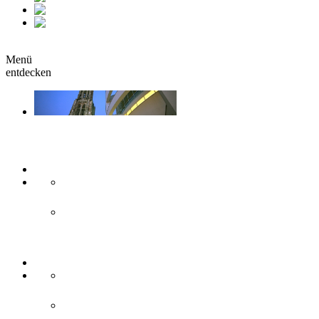
fr
it
buchen
Menü
entdecken
Sehen & Erleben
Kunst & Kultur
Museen
Theater & Bühnen
Sehenswürdigkeiten
Historisches
Moderne Zweilandstadt