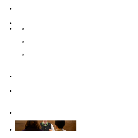
UlmCard
Anreise & Unterwegs
Anreise
ÖPNV
Parken
Broschüren
Barrierefrei
durch Ulm/Neu-Ulm
Gruppenangebote