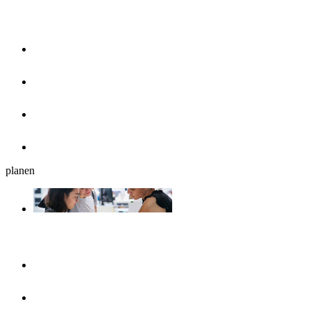
Essen & Trinken
Restaurants
Cafés, Eisdielen & Frühstück
Biergärten
Bars
planen
Reiseplanung
Ulmshop
Tourist-Information