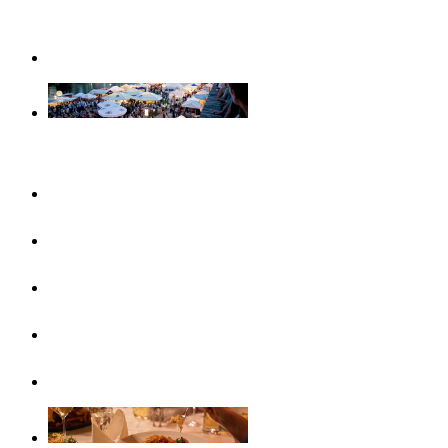
Weihnachtserlebnisse in Ulm
Veranstaltungen
Konzertreihen & Ausstellungen
Veranstaltungshighlights
Veranstaltungskalender
Free Things To Do
Ticket-Service Ulm/Neu-Ulm