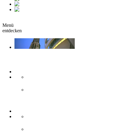
fr
it
buchen
Menü
entdecken
Sehen & Erleben
Kunst & Kultur
Museen
Theater & Bühnen
Sehenswürdigkeiten
Historisches
Moderne Zweilandstadt