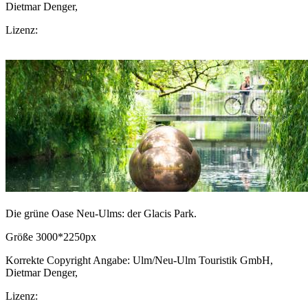
Dietmar Denger,
CC BY-SA.de
Lizenz:
CC-BY-SA
Download Bild
Die grüne Oase Neu-Ulms: der Glacis Park.
Größe 3000*2250px
Korrekte Copyright Angabe: Ulm/Neu-Ulm Touristik GmbH,
Dietmar Denger,
CC BY-SA.de
Lizenz:
CC-BY-SA