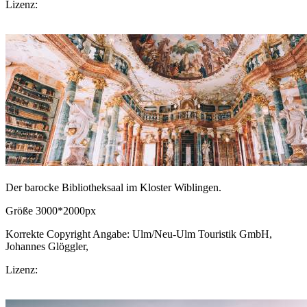
Lizenz:
CC-BY-SA
Download Bild
Der barocke Bibliotheksaal im Kloster Wiblingen.
Größe 3000*2000px
Korrekte Copyright Angabe: Ulm/Neu-Ulm Touristik GmbH,
Johannes Glöggler,
CC BY-SA.de
Lizenz:
CC-BY-SA
Download Bild