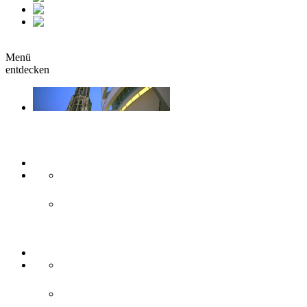
fr
it
buchen
Menü
entdecken
Sehen & Erleben
Kunst & Kultur
Museen
Theater & Bühnen
Sehenswürdigkeiten
Historisches
Moderne Zweilandstadt