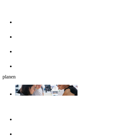
Essen & Trinken
Restaurants
Cafés, Eisdielen & Frühstück
Biergärten
Bars
planen
Reiseplanung
Ulmshop
Tourist-Information