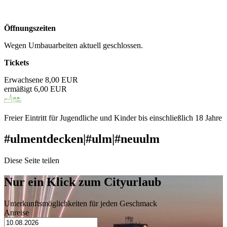
info.museum@ulm.de
Öffnungszeiten
Wegen Umbauarbeiten aktuell geschlossen.
Tickets
Erwachsene 8,00 EUR
ermäßigt 6,00 EUR
kostenloser Eintritt
Freier Eintritt für Jugendliche und Kinder bis einschließlich 18 Jahre
#ulmentdecken
|
#ulm
|
#neuulm
Diese Seite teilen
Nur ein Klick zum Cityurlaub
Unterkunftsmöglichkeiten für jeden Geschmack
Anreise