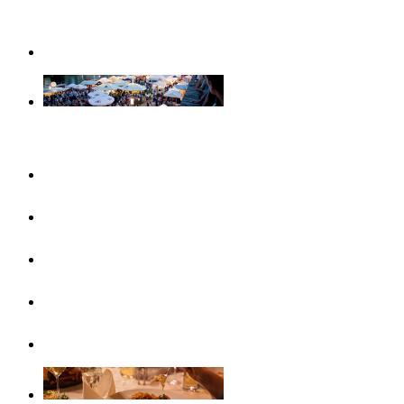
Weihnachtserlebnisse in Ulm
Veranstaltungen
Konzertreihen & Ausstellungen
Veranstaltungshighlights
Veranstaltungskalender
Free Things To Do
Ticket-Service Ulm/Neu-Ulm