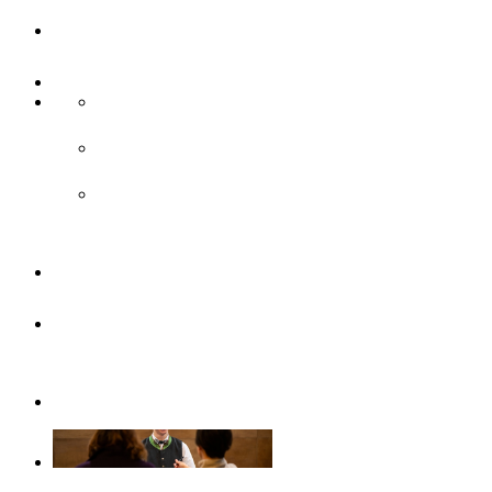
UlmCard
Anreise & Unterwegs
Anreise
ÖPNV
Parken
Broschüren
Barrierefrei
durch Ulm/Neu-Ulm
Gruppenangebote