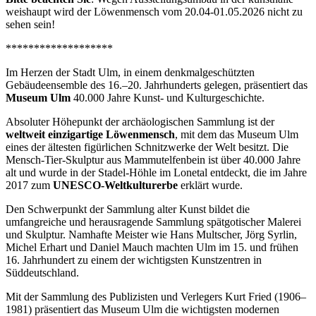
weishaupt wird der Löwenmensch vom 20.04-01.05.2026 nicht zu
sehen sein!
*******************
Im Herzen der Stadt Ulm, in einem denkmalgeschützten
Gebäudeensemble des 16.–20. Jahrhunderts gelegen, präsentiert das
Museum Ulm
40.000 Jahre Kunst- und Kulturgeschichte.
Absoluter Höhepunkt der archäologischen Sammlung ist der
weltweit einzigartige Löwenmensch
, mit dem das Museum Ulm
eines der ältesten figürlichen Schnitzwerke der Welt besitzt. Die
Mensch-Tier-Skulptur aus Mammutelfenbein ist über 40.000 Jahre
alt und wurde in der Stadel-Höhle im Lonetal entdeckt, die im Jahre
2017 zum
UNESCO-Weltkulturerbe
erklärt wurde.
Den Schwerpunkt der Sammlung alter Kunst bildet die
umfangreiche und herausragende Sammlung spätgotischer Malerei
und Skulptur. Namhafte Meister wie Hans Multscher, Jörg Syrlin,
Michel Erhart und Daniel Mauch machten Ulm im 15. und frühen
16. Jahrhundert zu einem der wichtigsten Kunstzentren in
Süddeutschland.
Mit der Sammlung des Publizisten und Verlegers Kurt Fried (1906–
1981) präsentiert das Museum Ulm die wichtigsten modernen