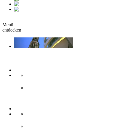
fr
it
buchen
Menü
entdecken
Sehen & Erleben
Kunst & Kultur
Museen
Theater & Bühnen
Sehenswürdigkeiten
Historisches
Moderne Zweilandstadt