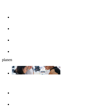
Essen & Trinken
Restaurants
Cafés, Eisdielen & Frühstück
Biergärten
Bars
planen
Reiseplanung
Ulmshop
Tourist-Information