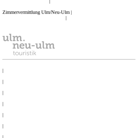
info@tourismus.ulm.de
|
Telefon: +49 731 161 2830
Zimmervermittlung Ulm/Neu-Ulm
|
reservierung@tourismus.ulm.de
|
Telefon: +49 731 161 2811
DATENSCHUTZ
|
IMPRESSUM
|
PRESSE
|
NEWSLETTER
|
TAGEN
|
GRUPPEN
|
360°-PANORAMAS
|