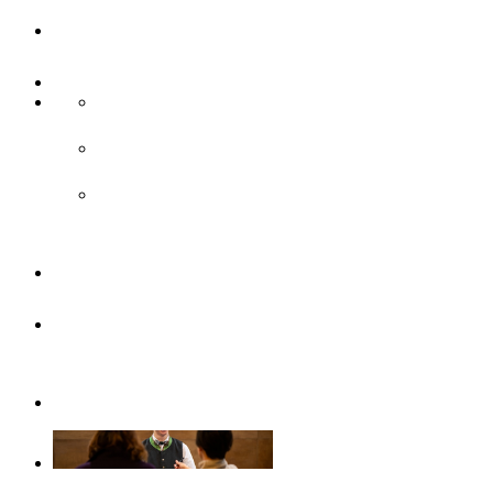
UlmCard
Anreise & Unterwegs
Anreise
ÖPNV
Parken
Broschüren
Barrierefrei
durch Ulm/Neu-Ulm
Gruppenangebote