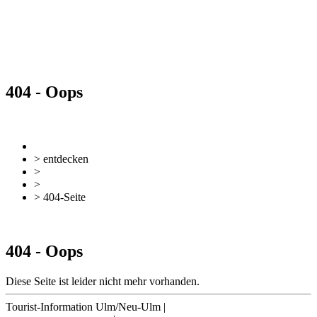
404 - Oops
zurück
Zur Übersicht
> entdecken
>
Essen & Trinken
>
Restaurants
> 404-Seite
zurück
Zur Übersicht
404 - Oops
Diese Seite ist leider nicht mehr vorhanden.
Tourist-Information Ulm/Neu-Ulm
|