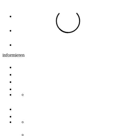
Übernachtung
Hotels, Pensionen & Ferienwohnungen
Übernachtung Region
Camping
informieren
Gruppenangebote
Tagungen
Newsletter
Nachhaltigkeit
Transdanube Pearls
Kontakt
Über uns
Ansprechpartner
Ulm/Neu-Ulm Touristik GmbH