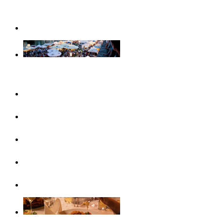
Weihnachtserlebnisse in Ulm
Veranstaltungen
Konzertreihen & Ausstellungen
Veranstaltungshighlights
Veranstaltungskalender
Free Things To Do
Ticket-Service Ulm/Neu-Ulm