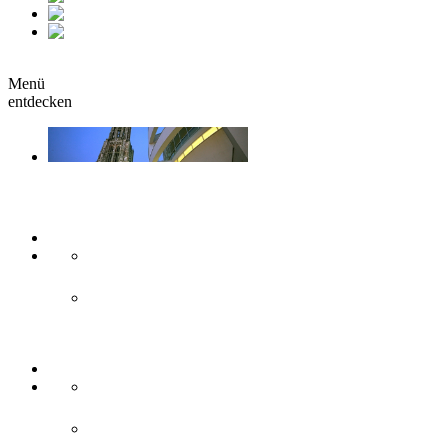
fr
it
buchen
Menü
entdecken
Sehen & Erleben
Kunst & Kultur
Museen
Theater & Bühnen
Sehenswürdigkeiten
Historisches
Moderne Zweilandstadt