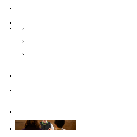
UlmCard
Anreise & Unterwegs
Anreise
ÖPNV
Parken
Broschüren
Barrierefrei
durch Ulm/Neu-Ulm
Gruppenangebote