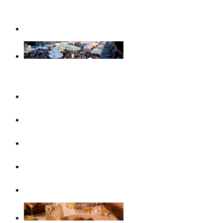
Weihnachtserlebnisse in Ulm
Veranstaltungen
Konzertreihen & Ausstellungen
Veranstaltungshighlights
Veranstaltungskalender
Free Things To Do
Ticket-Service Ulm/Neu-Ulm