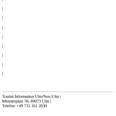
IMPRESSUM
|
PRESSE
|
NEWSLETTER
|
TAGEN
|
GRUPPEN
|
360°-PANORAMAS
|
AGB
|
ERKLÄRUNG BARRIEREFREIHEIT
|
Cookie-Einstellungen
Vertrag widerrufen
Tourist-Information Ulm/Neu-Ulm
|
Münsterplatz 50, 89073 Ulm
|
Telefon: +49 731 161 2830