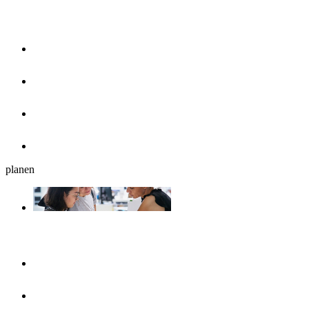
Essen & Trinken
Restaurants
Cafés, Eisdielen & Frühstück
Biergärten
Bars
planen
Reiseplanung
Ulmshop
Tourist-Information