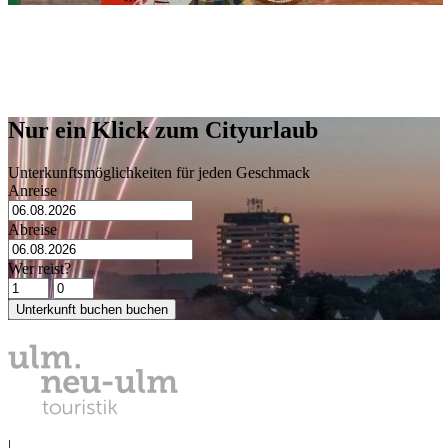
Adresse
Erstes Ulmer Kasperle-Theater
Büchsengasse 3
89073 Ulm
Nur ein Klick zum Cityurlaub
Unterkunftsmöglichkeiten für jeden Geschmack
Anreise
Abreise
Wer reist?
Unterkunft buchen
buchen
DATENSCHUTZ
|