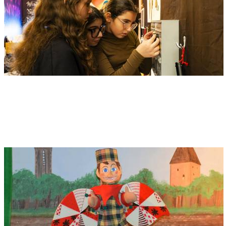
Adresse
Edwin Scharff Museum
Petrusplatz 4
89231 Neu-Ulm
Kasperle-Theater