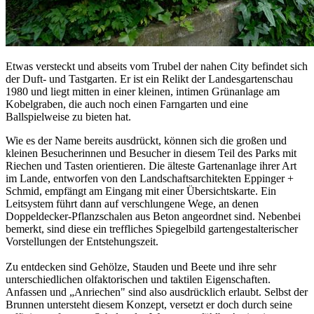
Etwas versteckt und abseits vom Trubel der nahen City befindet sich
der Duft- und Tastgarten. Er ist ein Relikt der Landesgartenschau
1980 und liegt mitten in einer kleinen, intimen Grünanlage am
Kobelgraben, die auch noch einen Farngarten und eine
Ballspielweise zu bieten hat.
Wie es der Name bereits ausdrückt, können sich die großen und
kleinen Besucherinnen und Besucher in diesem Teil des Parks mit
Riechen und Tasten orientieren. Die älteste Gartenanlage ihrer Art
im Lande, entworfen von den Landschaftsarchitekten Eppinger +
Schmid, empfängt am Eingang mit einer Übersichtskarte. Ein
Leitsystem führt dann auf verschlungene Wege, an denen
Doppeldecker-Pflanzschalen aus Beton angeordnet sind. Nebenbei
bemerkt, sind diese ein treffliches Spiegelbild gartengestalterischer
Vorstellungen der Entstehungszeit.
Zu entdecken sind Gehölze, Stauden und Beete und ihre sehr
unterschiedlichen olfaktorischen und taktilen Eigenschaften.
Anfassen und „Anriechen" sind also ausdrücklich erlaubt. Selbst der
Brunnen untersteht diesem Konzept, versetzt er doch durch seine