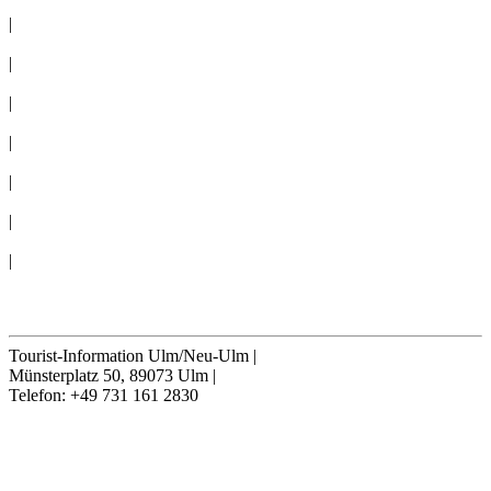
PRESSE
|
NEWSLETTER
|
TAGEN
|
GRUPPEN
|
360°-PANORAMAS
|
AGB
|
ERKLÄRUNG BARRIEREFREIHEIT
|
Cookie-Einstellungen
Vertrag widerrufen
Tourist-Information Ulm/Neu-Ulm
|
Münsterplatz 50, 89073 Ulm
|
Telefon: +49 731 161 2830