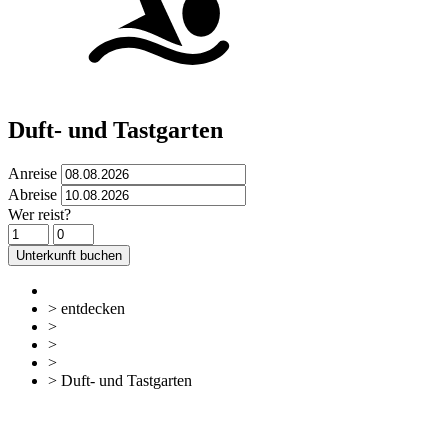
Duft- und Tastgarten
Anreise
Abreise
Wer reist?
Unterkunft buchen
> entdecken
>
Sehen & Erleben
>
Aktiv und Shopping
>
Gärten und Parks
> Duft- und Tastgarten
zurück
Zur Übersicht