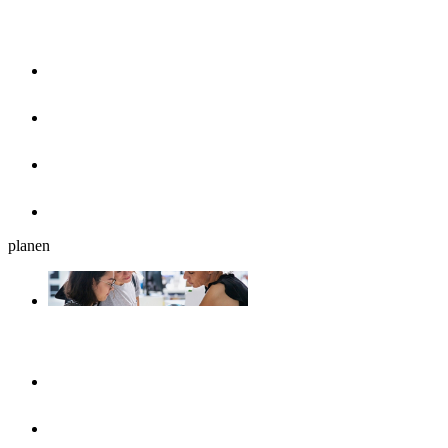
Essen & Trinken
Restaurants
Cafés, Eisdielen & Frühstück
Biergärten
Bars
planen
Reiseplanung
Ulmshop
Tourist-Information