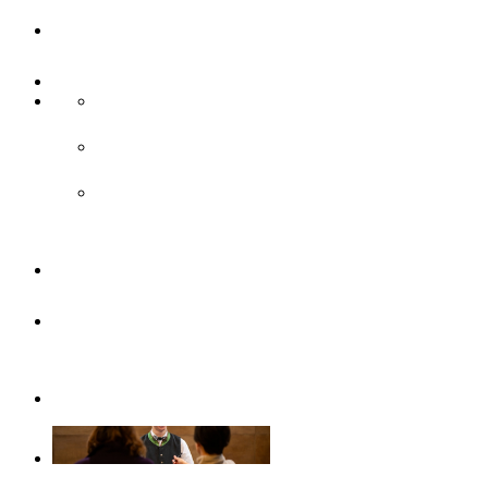
UlmCard
Anreise & Unterwegs
Anreise
ÖPNV
Parken
Broschüren
Barrierefrei
durch Ulm/Neu-Ulm
Gruppenangebote