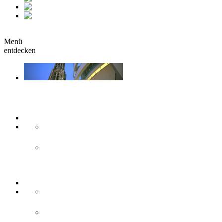
fr
it
buchen
Menü
entdecken
Sehen & Erleben
Kunst & Kultur
Museen
Theater & Bühnen
Sehenswürdigkeiten
Historisches
Moderne Zweilandstadt