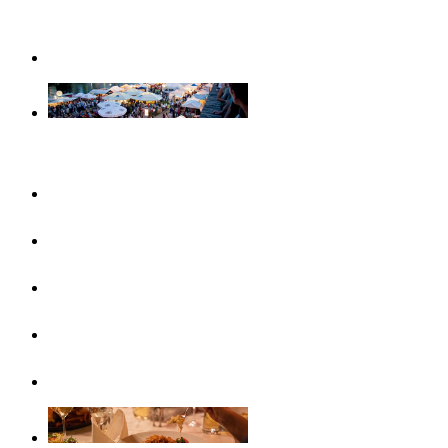
Weihnachtserlebnisse in Ulm
Veranstaltungen
Konzertreihen & Ausstellungen
Veranstaltungshighlights
Veranstaltungskalender
Free Things To Do
Ticket-Service Ulm/Neu-Ulm