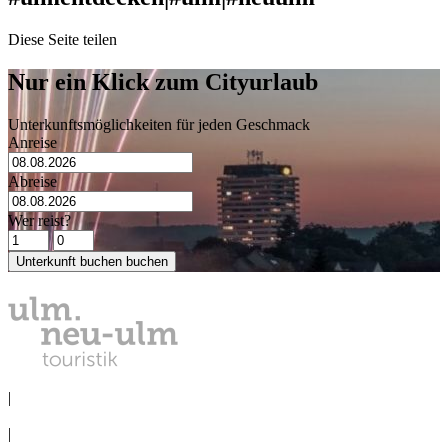
Diese Seite teilen
Nur ein Klick zum Cityurlaub
Unterkunftsmöglichkeiten für jeden Geschmack
Anreise
Abreise
Wer reist?
Unterkunft buchen
buchen
DATENSCHUTZ
|
IMPRESSUM
|