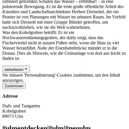
raffiniert geformten Schalen das Wasser – erfühlbar! – in eine
pulsierende Bewegung. Er ist die erste große öffentliche Arbeit des
Künstlers und Landschaftsarchitekten Herbert Dreiseitel, der ein
Pionier ist von Planungen mit Wasser im urbanen Raum. Im Vorfeld
hatte sich Dreiseitl mit einer Gruppe Blinder getroffen, um
nachzuvollziehen, wie sie die Welt wahrnehmen.
Was den Kobelgraben betrifft: Er ist ein
Hochwasserentlastungsgraben, der dafür sorgt, dass das
Fischerviertel nicht in nassen Füßen steht, wenn die Blau zu viel
Wasser heranführt. Nahe der Eisenbahnbrücke mündet er in die
Donau. Dies als Hinweis, wie die Grünanlage von dort aus leicht zu
finden ist
weiterlesen
Sie müssen 'Personalisierung'-Cookies zustimmen, um den Inhalt
anzuzeigen.
Zustimmen
Adresse
Duft- und Tastgarten
Kobelgraben
89073 Ulm
#ulmentdecken
|
#ulm
|
#neuulm