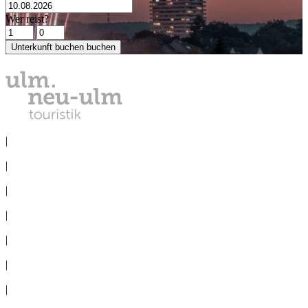
Wer reist?
Unterkunft buchen
buchen
DATENSCHUTZ
|
IMPRESSUM
|
PRESSE
|
NEWSLETTER
|
TAGEN
|
GRUPPEN
|
360°-PANORAMAS
|
AGB