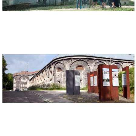
Adresse
Fort Oberer Kuhberg
Am Hochsträß 1
89081 Ulm
Festungsweg Ulm/Neu-Ulm
Adresse
Förderkreis Bundesfestung e.V.
Theatergasse 13
89073 Ulm