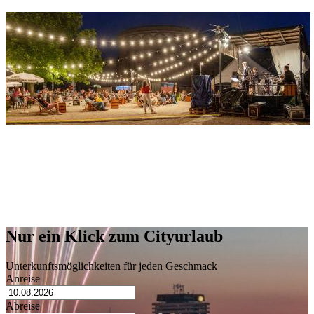
23. Jul—09. Aug 2026
Stürmt die Burg
Adresse
Wilhelmsburg
Prittwitzstraße 100
89073 Ulm
Nur ein Klick zum Cityurlaub
Unterkunftsmöglichkeiten für jeden Geschmack
Anreise
Abreise