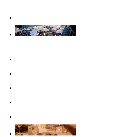
Weihnachtserlebnisse in Ulm
Veranstaltungen
Konzertreihen & Ausstellungen
Veranstaltungshighlights
Veranstaltungskalender
Free Things To Do
Ticket-Service Ulm/Neu-Ulm