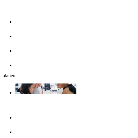
Essen & Trinken
Restaurants
Cafés, Eisdielen & Frühstück
Biergärten
Bars
planen
Reiseplanung
Ulmshop
Tourist-Information