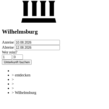
Wilhelmsburg
Anreise
Abreise
Wer reist?
Unterkunft buchen
> entdecken
>
Sehen & Erleben
>
Sehenswürdigkeiten
>
Bundesfestung
> Wilhelmsburg
zurück
Zur Übersicht