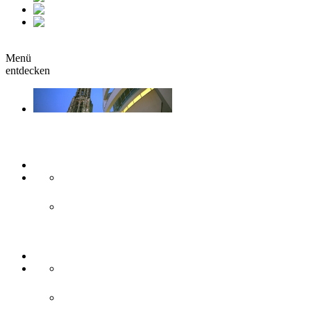
fr
it
buchen
Menü
entdecken
Sehen & Erleben
Kunst & Kultur
Museen
Theater & Bühnen
Sehenswürdigkeiten
Historisches
Moderne Zweilandstadt