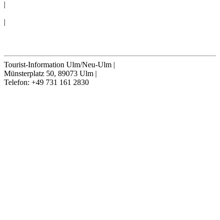
|
ERKLÄRUNG BARRIEREFREIHEIT
|
Cookie-Einstellungen
Vertrag widerrufen
Tourist-Information Ulm/Neu-Ulm
|
Münsterplatz 50, 89073 Ulm
|
Telefon: +49 731 161 2830