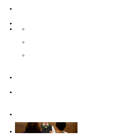
UlmCard
Anreise & Unterwegs
Anreise
ÖPNV
Parken
Broschüren
Barrierefrei
durch Ulm/Neu-Ulm
Gruppenangebote