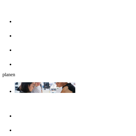
Essen & Trinken
Restaurants
Cafés, Eisdielen & Frühstück
Biergärten
Bars
planen
Reiseplanung
Ulmshop
Tourist-Information