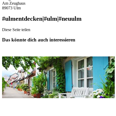
Am Zeughaus
89073 Ulm
#ulmentdecken
|
#ulm
|
#neuulm
Diese Seite teilen
Das könnte dich auch interessieren
Grabenhäusle
Adresse
Grabenhäusle
Seelengraben, Frauengraben, Neuer Graben