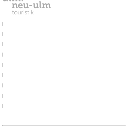
DATENSCHUTZ
|
IMPRESSUM
|
PRESSE
|
NEWSLETTER
|
TAGEN
|
GRUPPEN
|
360°-PANORAMAS
|
AGB
|
ERKLÄRUNG BARRIEREFREIHEIT
|
Cookie-Einstellungen
Vertrag widerrufen