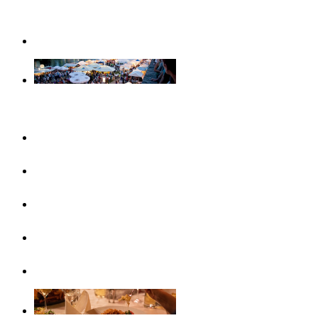
Weihnachtserlebnisse in Ulm
Veranstaltungen
Konzertreihen & Ausstellungen
Veranstaltungshighlights
Veranstaltungskalender
Free Things To Do
Ticket-Service Ulm/Neu-Ulm