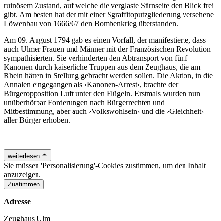
ruinösem Zustand, auf welche die verglaste Stirnseite den Blick frei
gibt. Am besten hat der mit einer Sgraffitoputzgliederung versehene
Löwenbau von 1666/67 den Bombenkrieg überstanden.
Am 09. August 1794 gab es einen Vorfall, der manifestierte, dass
auch Ulmer Frauen und Männer mit der Französischen Revolution
sympathisierten. Sie verhinderten den Abtransport von fünf
Kanonen durch kaiserliche Truppen aus dem Zeughaus, die am
Rhein hätten in Stellung gebracht werden sollen. Die Aktion, in die
Annalen eingegangen als ›Kanonen-Arrest‹, brachte der
Bürgeropposition Luft unter den Flügeln. Erstmals wurden nun
unüberhörbar Forderungen nach Bürgerrechten und
Mitbestimmung, aber auch ›Volkswohlsein‹ und die ›Gleichheit‹
aller Bürger erhoben.
weiterlesen
Sie müssen 'Personalisierung'-Cookies zustimmen, um den Inhalt
anzuzeigen.
Zustimmen
Adresse
Zeughaus Ulm