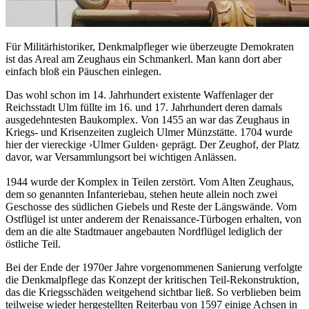
Für Militärhistoriker, Denkmalpfleger wie überzeugte Demokraten
ist das Areal am Zeughaus ein Schmankerl. Man kann dort aber
einfach bloß ein Päuschen einlegen.
Das wohl schon im 14. Jahrhundert existente Waffenlager der
Reichsstadt Ulm füllte im 16. und 17. Jahrhundert deren damals
ausgedehntesten Baukomplex. Von 1455 an war das Zeughaus in
Kriegs- und Krisenzeiten zugleich Ulmer Münzstätte. 1704 wurde
hier der viereckige ›Ulmer Gulden‹ geprägt. Der Zeughof, der Platz
davor, war Versammlungsort bei wichtigen Anlässen.
1944 wurde der Komplex in Teilen zerstört. Vom Alten Zeughaus,
dem so genannten Infanteriebau, stehen heute allein noch zwei
Geschosse des südlichen Giebels und Reste der Längswände. Vom
Ostflügel ist unter anderem der Renaissance-Türbogen erhalten, von
dem an die alte Stadtmauer angebauten Nordflügel lediglich der
östliche Teil.
Bei der Ende der 1970er Jahre vorgenommenen Sanierung verfolgte
die Denkmalpflege das Konzept der kritischen Teil-Rekonstruktion,
das die Kriegsschäden weitgehend sichtbar ließ. So verblieben beim
teilweise wieder hergestellten Reiterbau von 1597 einige Achsen in