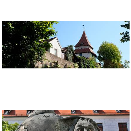
89073 Ulm
Seelturm
Adresse
Seelturm und Zundeltor
Seelengraben 53
89073 Ulm
Einstein-Brunnen