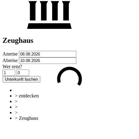
Zeughaus
Anreise
Abreise
Wer reist?
Unterkunft buchen
> entdecken
>
Sehen & Erleben
>
Sehenswürdigkeiten
>
Historisches
> Zeughaus
zurück
Zur Übersicht