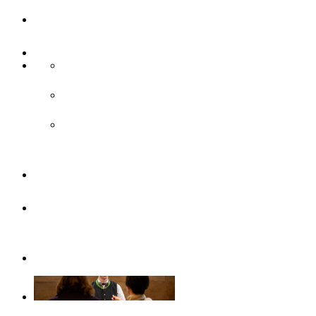
UlmCard
Anreise & Unterwegs
Anreise
ÖPNV
Parken
Broschüren
Barrierefrei
durch Ulm/Neu-Ulm
Gruppenangebote