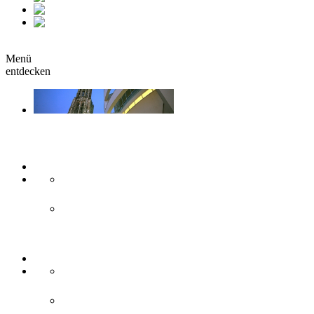
fr
it
buchen
Menü
entdecken
Sehen & Erleben
Kunst & Kultur
Museen
Theater & Bühnen
Sehenswürdigkeiten
Historisches
Moderne Zweilandstadt