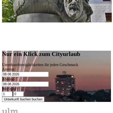
Adresse
Einstein-Brunnen
Am Zeughaus
89073 Ulm
Nur ein Klick zum Cityurlaub
Unterkunftsmöglichkeiten für jeden Geschmack
Anreise
Abreise
Wer reist?
Unterkunft buchen
buchen