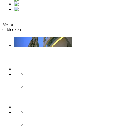
fr
it
buchen
Menü
entdecken
Sehen & Erleben
Kunst & Kultur
Museen
Theater & Bühnen
Sehenswürdigkeiten
Historisches
Moderne Zweilandstadt