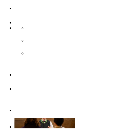
UlmCard
Anreise & Unterwegs
Anreise
ÖPNV
Parken
Broschüren
Barrierefrei
durch Ulm/Neu-Ulm
Gruppenangebote