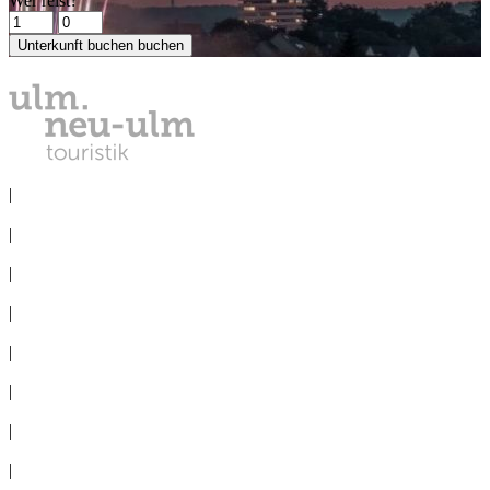
Wer reist?
Unterkunft buchen
buchen
DATENSCHUTZ
|
IMPRESSUM
|
PRESSE
|
NEWSLETTER
|
TAGEN
|
GRUPPEN
|
360°-PANORAMAS
|
AGB
|
ERKLÄRUNG BARRIEREFREIHEIT