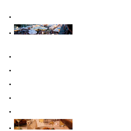
Weihnachtserlebnisse in Ulm
Veranstaltungen
Konzertreihen & Ausstellungen
Veranstaltungshighlights
Veranstaltungskalender
Free Things To Do
Ticket-Service Ulm/Neu-Ulm