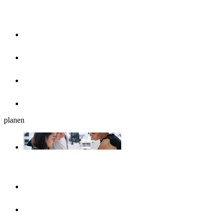
Essen & Trinken
Restaurants
Cafés, Eisdielen & Frühstück
Biergärten
Bars
planen
Reiseplanung
Ulmshop
Tourist-Information