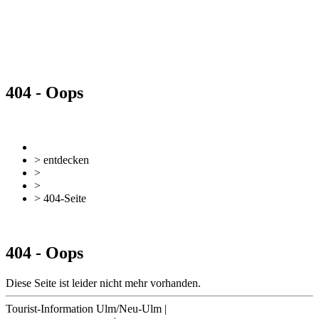
404 - Oops
zurück
Zur Übersicht
> entdecken
>
Essen & Trinken
>
Cafés, Eisdielen & Frühstück
> 404-Seite
zurück
Zur Übersicht
404 - Oops
Diese Seite ist leider nicht mehr vorhanden.
Tourist-Information Ulm/Neu-Ulm
|