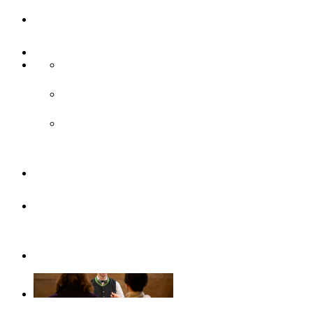
UlmCard
Anreise & Unterwegs
Anreise
ÖPNV
Parken
Broschüren
Barrierefrei
durch Ulm/Neu-Ulm
Gruppenangebote