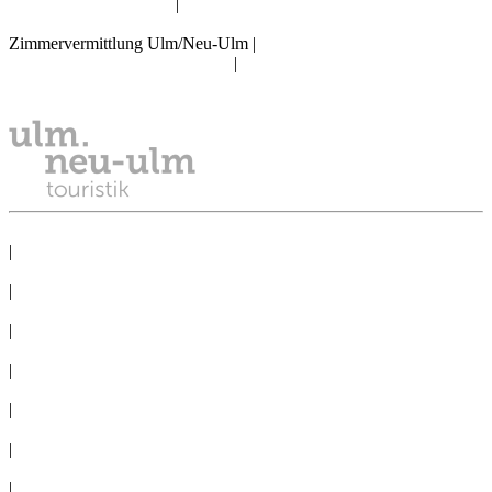
info@tourismus.ulm.de
|
Telefon: +49 731 161 2830
Zimmervermittlung Ulm/Neu-Ulm
|
reservierung@tourismus.ulm.de
|
Telefon: +49 731 161 2811
DATENSCHUTZ
|
IMPRESSUM
|
PRESSE
|
NEWSLETTER
|
TAGEN
|
GRUPPEN
|
360°-PANORAMAS
|