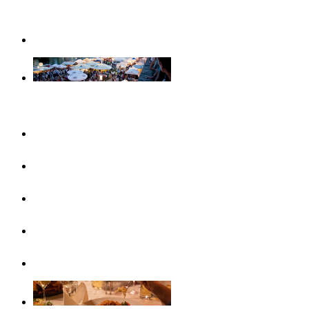
Weihnachtserlebnisse in Ulm
Veranstaltungen
Konzertreihen & Ausstellungen
Veranstaltungshighlights
Veranstaltungskalender
Free Things To Do
Ticket-Service Ulm/Neu-Ulm