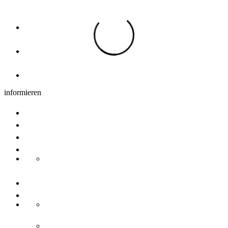
Übernachtung
Hotels, Pensionen & Ferienwohnungen
Übernachtung Region
Camping
informieren
Gruppenangebote
Tagungen
Newsletter
Nachhaltigkeit
Transdanube Pearls
Kontakt
Über uns
Ansprechpartner
Ulm/Neu-Ulm Touristik GmbH