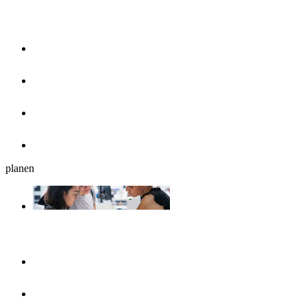
Essen & Trinken
Restaurants
Cafés, Eisdielen & Frühstück
Biergärten
Bars
planen
Reiseplanung
Ulmshop
Tourist-Information