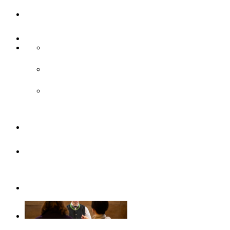
UlmCard
Anreise & Unterwegs
Anreise
ÖPNV
Parken
Broschüren
Barrierefrei
durch Ulm/Neu-Ulm
Gruppenangebote