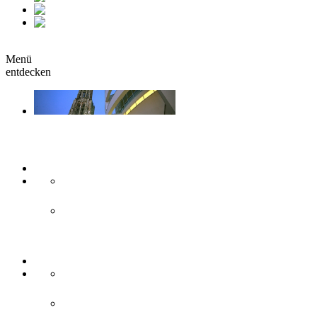
fr
it
buchen
Menü
entdecken
Sehen & Erleben
Kunst & Kultur
Museen
Theater & Bühnen
Sehenswürdigkeiten
Historisches
Moderne Zweilandstadt