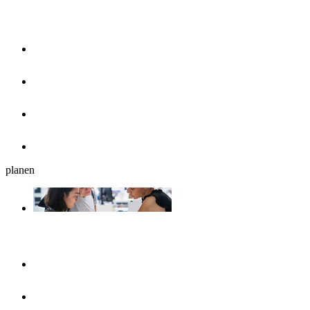
Essen & Trinken
Restaurants
Cafés, Eisdielen & Frühstück
Biergärten
Bars
planen
Reiseplanung
Ulmshop
Tourist-Information