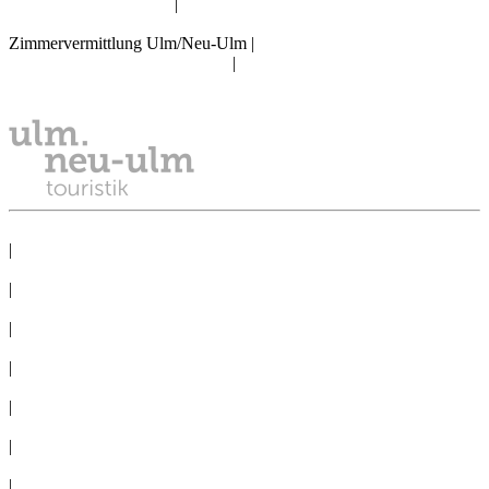
info@tourismus.ulm.de
|
Telefon: +49 731 161 2830
Zimmervermittlung Ulm/Neu-Ulm
|
reservierung@tourismus.ulm.de
|
Telefon: +49 731 161 2811
DATENSCHUTZ
|
IMPRESSUM
|
PRESSE
|
NEWSLETTER
|
TAGEN
|
GRUPPEN
|
360°-PANORAMAS
|