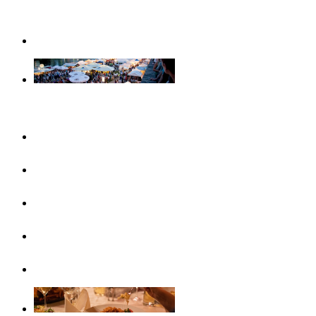
Weihnachtserlebnisse in Ulm
Veranstaltungen
Konzertreihen & Ausstellungen
Veranstaltungshighlights
Veranstaltungskalender
Free Things To Do
Ticket-Service Ulm/Neu-Ulm