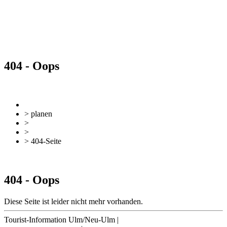
404 - Oops
zurück
Zur Übersicht
> planen
>
Reiseplanung
>
Anreise & Unterwegs
> 404-Seite
zurück
Zur Übersicht
404 - Oops
Diese Seite ist leider nicht mehr vorhanden.
Tourist-Information Ulm/Neu-Ulm
|