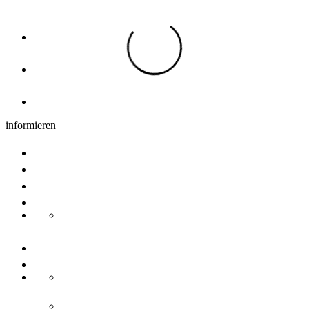
Übernachtung
Hotels, Pensionen & Ferienwohnungen
Übernachtung Region
Camping
informieren
Gruppenangebote
Tagungen
Newsletter
Nachhaltigkeit
Transdanube Pearls
Kontakt
Über uns
Ansprechpartner
Ulm/Neu-Ulm Touristik GmbH