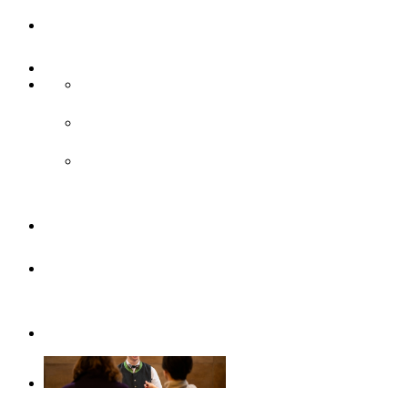
UlmCard
Anreise & Unterwegs
Anreise
ÖPNV
Parken
Broschüren
Barrierefrei
durch Ulm/Neu-Ulm
Gruppenangebote