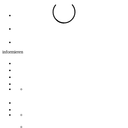
Übernachtung
Hotels, Pensionen & Ferienwohnungen
Übernachtung Region
Camping
informieren
Gruppenangebote
Tagungen
Newsletter
Nachhaltigkeit
Transdanube Pearls
Kontakt
Über uns
Ansprechpartner
Ulm/Neu-Ulm Touristik GmbH