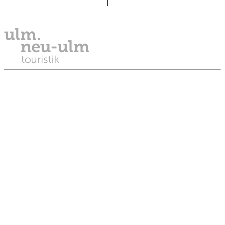
reservierung@tourismus.ulm.de
|
Telefon: +49 731 161 2811
DATENSCHUTZ
|
IMPRESSUM
|
PRESSE
|
NEWSLETTER
|
TAGEN
|
GRUPPEN
|
360°-PANORAMAS
|
AGB
|
ERKLÄRUNG BARRIEREFREIHEIT