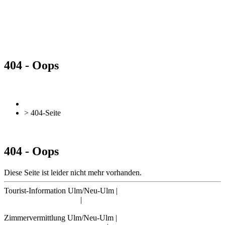
404 - Oops
zurück
Zur Übersicht
> 404-Seite
zurück
Zur Übersicht
404 - Oops
Diese Seite ist leider nicht mehr vorhanden.
Tourist-Information Ulm/Neu-Ulm
|
info@tourismus.ulm.de
|
Telefon: +49 731 161 2830
Zimmervermittlung Ulm/Neu-Ulm
|