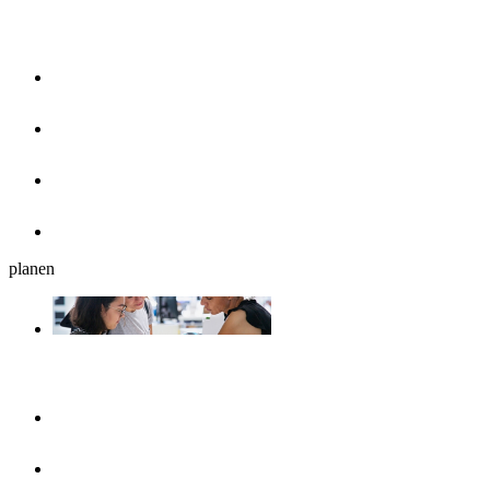
Essen & Trinken
Restaurants
Cafés, Eisdielen & Frühstück
Biergärten
Bars
planen
Reiseplanung
Ulmshop
Tourist-Information