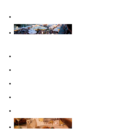
Weihnachtserlebnisse in Ulm
Veranstaltungen
Konzertreihen & Ausstellungen
Veranstaltungshighlights
Veranstaltungskalender
Free Things To Do
Ticket-Service Ulm/Neu-Ulm