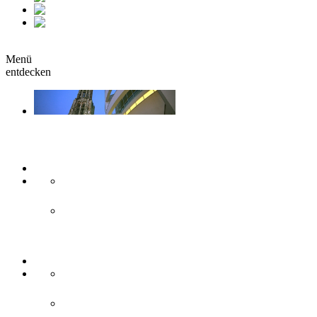
fr
it
buchen
Menü
entdecken
Sehen & Erleben
Kunst & Kultur
Museen
Theater & Bühnen
Sehenswürdigkeiten
Historisches
Moderne Zweilandstadt